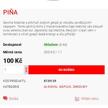
PIŇA
Seicha Matcha s příchutí zralých grepů je vskutku osvěžujícím
nápojem. Tento perlivý drink z macerovaného čaje Matcha vás okouzlí
svou zelenou barvou! Japonský čaj Matcha, který pil i císař, vám v
kombinaci s chutí grepů dodá energii a sílu přírody!
Dostupnost
Skladem
(4 ks)
Měrná cena
200 Kč / 1 l
100 Kč
KÓD PRODUKTU
8729129
KATEGORIE
ALKOHOL, NÁPOJE, ZMRZLINY
Dotaz
Hlídat cenu