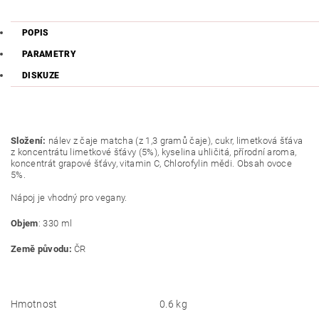
POPIS
PARAMETRY
DISKUZE
Složení:
nálev z čaje matcha (z 1,3 gramů čaje), cukr, limetková šťáva
z koncentrátu limetkové šťávy (5%), kyselina uhličitá, přírodní aroma,
koncentrát grapové šťávy, vitamin C, Chlorofylin mědi. Obsah ovoce
5%.
Nápoj je vhodný pro vegany.
Objem
: 330 ml
Země původu:
ČR
Hmotnost
0.6 kg