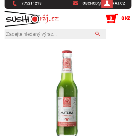
775211218
OBCHOD@SUSHIRAJ.CZ
0
0 Kč