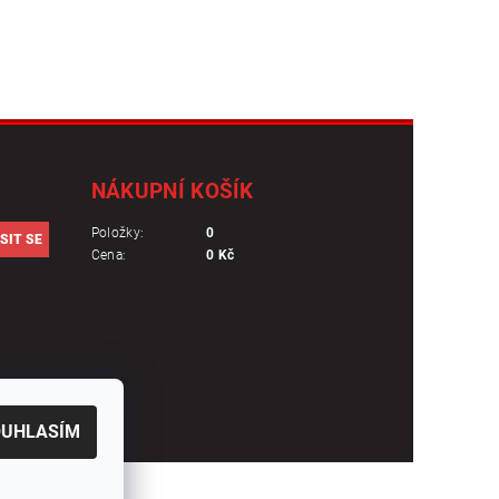
NÁKUPNÍ KOŠÍK
Položky:
0
Cena:
0 Kč
OUHLASÍM