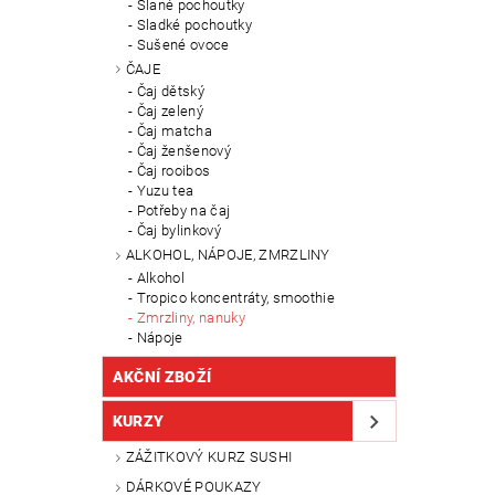
Slané pochoutky
Sladké pochoutky
Sušené ovoce
ČAJE
Čaj dětský
Čaj zelený
Čaj matcha
Čaj ženšenový
Čaj rooibos
Yuzu tea
Potřeby na čaj
Čaj bylinkový
ALKOHOL, NÁPOJE, ZMRZLINY
Alkohol
Tropico koncentráty, smoothie
Zmrzliny, nanuky
Nápoje
AKČNÍ ZBOŽÍ
KURZY
ZÁŽITKOVÝ KURZ SUSHI
DÁRKOVÉ POUKAZY