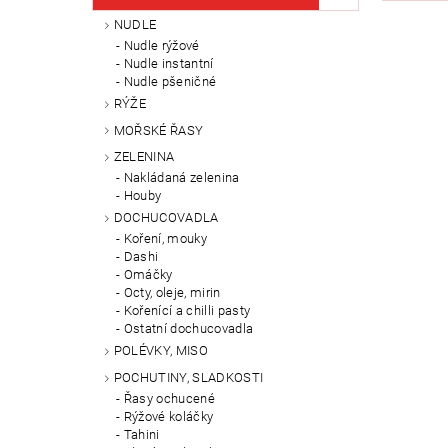
NUDLE
Nudle rýžové
Nudle instantní
Nudle pšeničné
RÝŽE
MOŘSKÉ ŘASY
ZELENINA
Nakládaná zelenina
Houby
DOCHUCOVADLA
Koření, mouky
Dashi
Omáčky
Octy, oleje, mirin
Kořenící a chilli pasty
Ostatní dochucovadla
POLÉVKY, MISO
POCHUTINY, SLADKOSTI
Řasy ochucené
Rýžové koláčky
Tahini