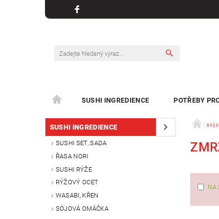
SUSHI INGREDIENCE
POTŘEBY PRO
KONTAKT
asijs
SUSHI INGREDIENCE
SUSHI SET, SADA
ZMR
ŘASA NORI
SUSHI RÝŽE
RÝŽOVÝ OCET
NA 
WASABI, KŘEN
SÓJOVÁ OMÁČKA