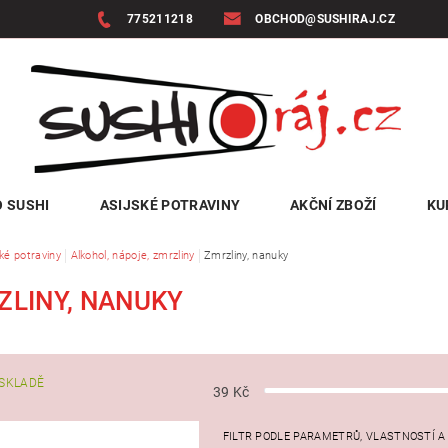
775211218
OBCHOD@SUSHIRAJ.CZ
 SUSHI
ASIJSKÉ POTRAVINY
AKČNÍ ZBOŽÍ
KU
ké potraviny
Alkohol, nápoje, zmrzliny
Zmrzliny, nanuky
ZLINY, NANUKY
SKLADĚ
39
Kč
FILTR PODLE PARAMETRŮ, VLASTNOSTÍ 