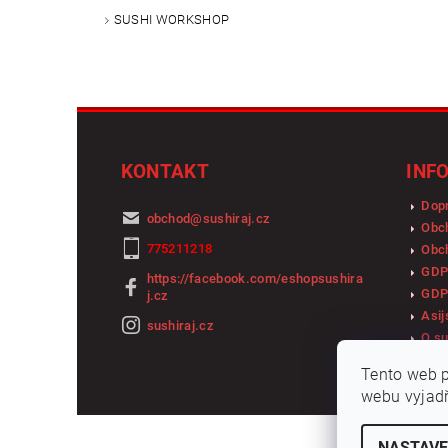
SUSHI WORKSHOP
KONTAKT
INF
Dopr
obchod
@
sushiraj.cz
Obc
775211218
Obch
GDP
https://facebook.com/eshopsushira
GDP
j.cz
Asij
sushiraj.cz
O su
Tento web p
webu vyjadř
NASTAVE