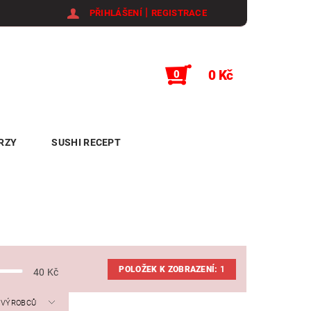
|
PŘIHLÁŠENÍ
REGISTRACE
0 Kč
0
RZY
SUSHI RECEPT
POLOŽEK K ZOBRAZENÍ:
1
40
Kč
A VÝROBCŮ