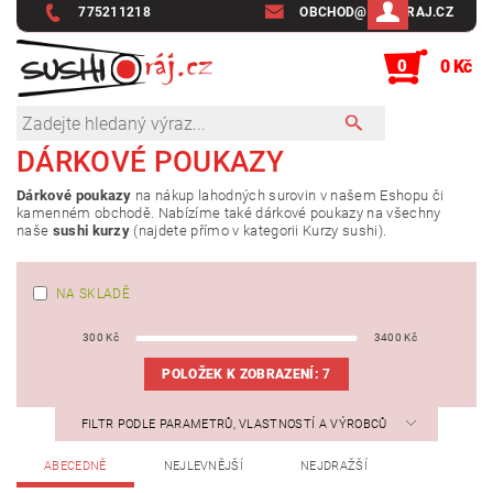
775211218
OBCHOD@SUSHIRAJ.CZ
0
0 Kč
DÁRKOVÉ POUKAZY
Dárkové poukazy
na nákup lahodných surovin v našem Eshopu či
kamenném obchodě. Nabízíme také dárkové poukazy na všechny
naše
sushi kurzy
(najdete přímo v kategorii Kurzy sushi).
NA SKLADĚ
300
Kč
3400
Kč
POLOŽEK K ZOBRAZENÍ:
7
FILTR PODLE PARAMETRŮ, VLASTNOSTÍ A VÝROBCŮ
ABECEDNĚ
NEJLEVNĚJŠÍ
NEJDRAŽŠÍ