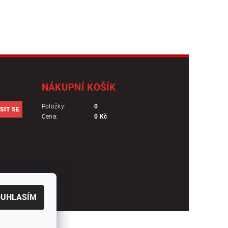
NÁKUPNÍ KOŠÍK
Položky:
0
Cena:
0 Kč
OUHLASÍM