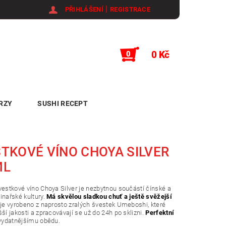
|
PŘIHLÁŠENÍ
REGISTRACE
0 Kč
0
RZY
SUSHI RECEPT
TKOVÉ VÍNO CHOYA SILVER
ML
vestkové víno Choya Silver je nezbytnou součástí čínské a
inařské kultury.
Má skvělou sladkou chuť a ještě svěžejší
 je vyrobeno z naprosto zralých švestek Umeboshi, které
šší jakosti a zpracovávají se už do 24h po sklizni.
Perfektní
vydatnějšímu obědu.