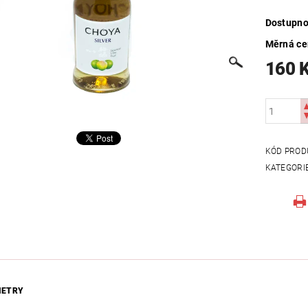
Dostupno
Měrná c
160 
KÓD PROD
KATEGORI
METRY