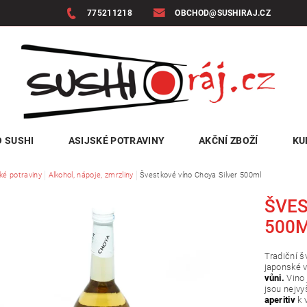
775211218
OBCHOD@SUSHIRAJ.CZ
 SUSHI
ASIJSKÉ POTRAVINY
AKČNÍ ZBOŽÍ
KU
ké potraviny
Alkohol, nápoje, zmrzliny
Švestkové víno Choya Silver 500ml
ŠVES
500
Tradiční š
japonské v
vůni.
Vino
jsou nejvy
aperitiv
k 