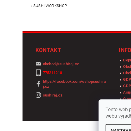
SUSHI WORKSHOP
KONTAKT
INF
Dopr
obchod
@
sushiraj.cz
Obc
775211218
Obch
GDP
https://facebook.com/eshopsushira
GDP
j.cz
Asij
sushiraj.cz
O su
Tento web p
webu vyjadř
NASTAVE