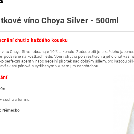
ZE
tkové víno Choya Silver - 500ml
cnění chuti z každého kousku
 víno Choya Silver obsahuje 10 % alkoholu. Způsob pití je u každého japonc
é, podávané na kostkách ledu. Voní i chutná po švestkách a jeho chuť vás na
ako perfektní aperitiv nabo nedělní přípitek nad dobrým jídlem, pro každou př
 avšak ani pánové s vytříbeným vkusem jim nepohrdnou.
vání
00ml
 v suchu a temnu.
: Německo