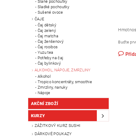
Slané pochoutky
Sladké pochoutky
Sušené ovoce
ČAJE
Čaj dětský
Hmotnos
Čaj zelený
Čaj matcha
Čaj ženšenový
Buďte prvn
Čaj rooibos
Yuzu tea
Přid
Potřeby na čaj
Čaj bylinkový
ALKOHOL, NÁPOJE, ZMRZLINY
Alkohol
Tropico koncentráty, smoothie
Zmrzliny, nanuky
Nápoje
AKČNÍ ZBOŽÍ
KURZY
ZÁŽITKOVÝ KURZ SUSHI
DÁRKOVÉ POUKAZY