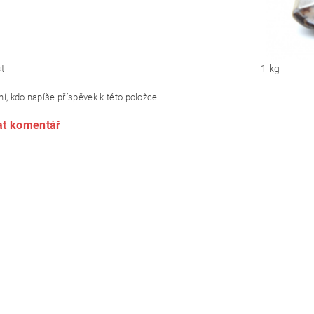
t
1 kg
í, kdo napíše příspěvek k této položce.
at komentář