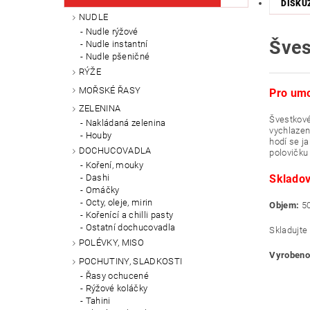
DISKU
NUDLE
Nudle rýžové
Šves
Nudle instantní
Nudle pšeničné
RÝŽE
MOŘSKÉ ŘASY
Pro umo
ZELENINA
Švestkové
Nakládaná zelenina
vychlazen
Houby
hodí se j
DOCHUCOVADLA
polovičku
Koření, mouky
Dashi
Sklado
Omáčky
Octy, oleje, mirin
Objem:
5
Kořenící a chilli pasty
Ostatní dochucovadla
Skladujte
POLÉVKY, MISO
Vyrobeno
POCHUTINY, SLADKOSTI
Řasy ochucené
Rýžové koláčky
Tahini