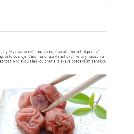
e jiný. My máme ověřeno, že nejlépe chutná velmi pečlivě
prosto očaruje. Víno má charakteristický likérový nádech a
íležitost. Pro svou sladkou chuť si získává především ženskou