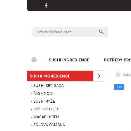
SUSHI INGREDIENCE
POTŘEBY PRO
KONTAKT
asijs
SUSHI INGREDIENCE
SUSHI SET, SADA
TIP
ŘASA NORI
SUSHI RÝŽE
RÝŽOVÝ OCET
WASABI, KŘEN
SÓJOVÁ OMÁČKA