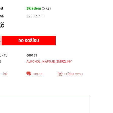
st
Skladem
(5 ks)
ena
320 Kč / 1 l
Kč
UKTU
000179
E
ALKOHOL, NÁPOJE, ZMRZLINY
Tisk
Dotaz
Hlídat cenu