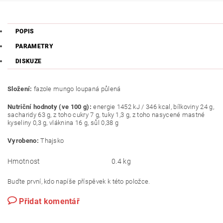
POPIS
PARAMETRY
DISKUZE
Složení:
fazole mungo loupaná půlená
Nutriční hodnoty (ve 100 g):
energie 1452 kJ / 346 kcal, bílkoviny 24 g,
sacharidy 63 g, z toho cukry 7 g, tuky 1,3 g, z toho nasycené mastné
kyseliny 0,3 g, vláknina 16 g, sůl 0,38 g
Vyrobeno:
Thajsko
Hmotnost
0.4 kg
Buďte první, kdo napíše příspěvek k této položce.
Přidat komentář