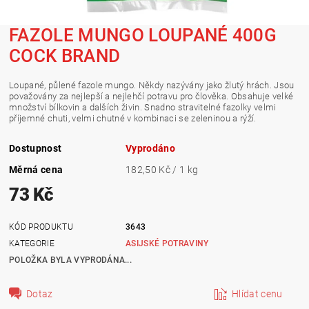
FAZOLE MUNGO LOUPANÉ 400G
COCK BRAND
Loupané, půlené fazole mungo. Někdy nazývány jako žlutý hrách. J
sou
považovány za nejlepší a nejlehčí potravu pro člověka. Obsahuje velké
množství bílkovin a dalších živin. Snadno stravitelné fazolky velmi
příjemné chuti, velmi chutné v kombinaci se zeleninou a rýží.
Dostupnost
Vyprodáno
Měrná cena
182,50 Kč / 1 kg
73 Kč
KÓD PRODUKTU
3643
KATEGORIE
ASIJSKÉ POTRAVINY
POLOŽKA BYLA VYPRODÁNA...
Dotaz
Hlídat cenu