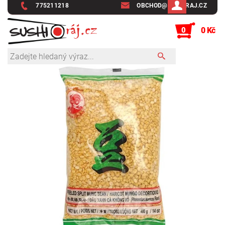
775211218
OBCHOD@SUSHIRAJ.CZ
0
0 Kč