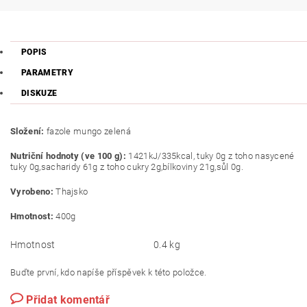
POPIS
PARAMETRY
DISKUZE
Složení:
fazole mungo zelená
Nutriční hodnoty (ve 100 g):
1421kJ/335kcal, tuky 0g z toho nasycené
tuky 0g,sacharidy 61g z toho cukry 2g,bílkoviny 21g,sůl 0g.
Vyrobeno:
Thajsko
Hmotnost:
400g
Hmotnost
0.4 kg
Buďte první, kdo napíše příspěvek k této položce.
Přidat komentář