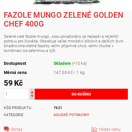
FAZOLE MUNGO ZELENÉ GOLDEN
CHEF 400G
Zelené celé fazole mungo. J
sou považovány za nejlepší a nejlehčí
potravu pro člověka. Obsahuje velké množství bílkovin a dalších živin.
Snadno stravitelné fazolky velmi příjemné chuti, velmi chutné v
kombinaci se zeleninou a rýží.
Dostupnost
Skladem
(>10 ks)
Měrná cena
147,50 Kč / 1 kg
59 Kč
KÓD PRODUKTU
7621
KATEGORIE
ASIJSKÉ POTRAVINY
Dotaz
Hlídat cenu