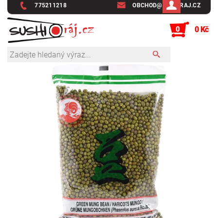
775211218
OBCHOD@SUSHIRAJ.CZ
0
0 Kč