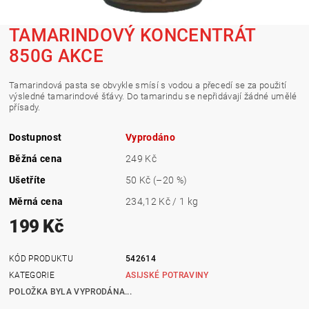
TAMARINDOVÝ KONCENTRÁT
850G AKCE
Tamarindová pasta se obvykle smísí s vodou a přecedí se za použití
výsledné tamarindové šťávy. Do tamarindu se nepřidávají žádné umělé
přísady.
Dostupnost
Vyprodáno
Běžná cena
249 Kč
Ušetříte
50 Kč
(–20 %)
Měrná cena
234,12 Kč / 1 kg
199 Kč
KÓD PRODUKTU
542614
KATEGORIE
ASIJSKÉ POTRAVINY
POLOŽKA BYLA VYPRODÁNA...