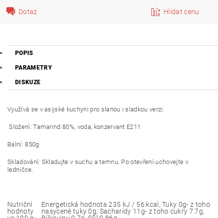
Dotaz
Hlídat cenu
POPIS
PARAMETRY
DISKUZE
Využívá se v asijské kuchyni pro slanou i sladkou verzi.
Složení: Tamarind 80%, voda, konzervant E211
Balní: 850g
Skladování: Skladujte v suchu a temnu. Po otevření uchovejte v
ledničce.
Nutriční
Energetická hodnota 235 kJ / 56 kcal, Tuky 0g- z toho
hodnoty
nasycené tuky 0g, Sacharidy 11g- z toho cukry 7.7g,
ve 100 g:
Bílkoviny 0.7g, Sůl 0.86g