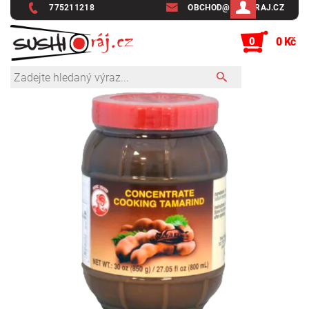
775211218
OBCHOD@SUSHIRAJ.CZ
0
0 Kč