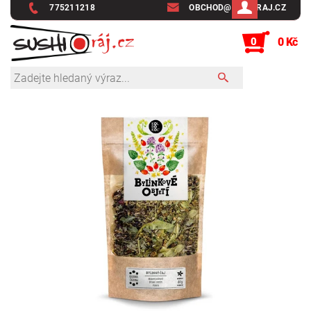
775211218
OBCHOD@SUSHIRAJ.CZ
0
0 Kč