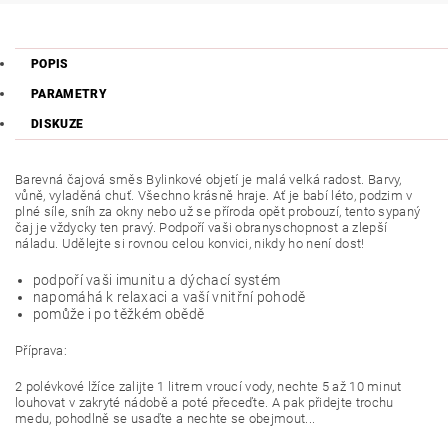
POPIS
PARAMETRY
DISKUZE
Barevná čajová směs Bylinkové objetí je malá velká radost. Barvy,
vůně, vyladěná chuť. Všechno krásně hraje. Ať je babí léto, podzim v
plné síle, sníh za okny nebo už se příroda opět probouzí, tento sypaný
čaj je vždycky ten pravý. Podpoří vaši obranyschopnost a zlepší
náladu. Udělejte si rovnou celou konvici, nikdy ho není dost!
podpoří vaši imunitu a dýchací systém
napomáhá k relaxaci a vaší vnitřní pohodě
pomůže i po těžkém obědě
Příprava:
2 polévkové lžíce zalijte 1 litrem vroucí vody, nechte 5 až 10 minut
louhovat v zakryté nádobě a poté přeceďte. A pak přidejte trochu
medu, pohodlně se usaďte a nechte se obejmout...