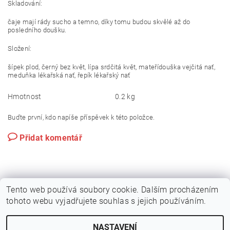
Skladování:
čaje mají rády sucho a temno, díky tomu budou skvělé až do
posledního doušku.
Složení:
šípek plod, černý bez květ, lípa srdčitá květ, mateřídouška vejčitá nať,
meduňka lékařská nať, řepík lékařský nať
Hmotnost
0.2 kg
Buďte první, kdo napíše příspěvek k této položce.
Přidat komentář
Tento web používá soubory cookie. Dalším procházením
tohoto webu vyjadřujete souhlas s jejich používáním.
NASTAVENÍ