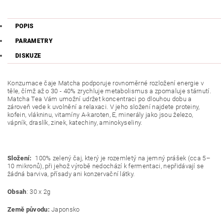
POPIS
PARAMETRY
DISKUZE
Konzumace čaje Matcha podporuje rovnoměrné rozložení energie v
těle, čímž až o 30 - 40% zrychluje metabolismus a zpomaluje stárnutí.
Matcha Tea Vám umožní udržet koncentraci po dlouhou dobu a
zároveň vede k uvolnění a relaxaci. V jeho složení najdete proteiny,
kofein, vlákninu, vitamíny A-karoten, E, minerály jako jsou železo,
vápník, draslík, zinek, katechiny, aminokyseliny.
Složení:
100% zelený čaj, který je rozemletý na jemný prášek (cca 5–
10 mikronů), při jehož výrobě nedochází k fermentaci, nepřidávají se
žádná barviva, přísady ani konzervační látky.
Obsah
: 30 x 2g
Země původu:
Japonsko