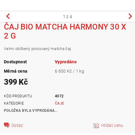
1
z 4
ČAJ BIO MATCHA HARMONY 30 X
2 G
Velmi oblíbený porcovaný matcha čaj.
Dostupnost
Vyprodáno
Měrná cena
6 650 Kč / 1 kg
399 Kč
KÓD PRODUKTU
4072
KATEGORIE
ČAJE
POLOŽKA BYLA VYPRODÁNA...
Dotaz
Hlídat cenu