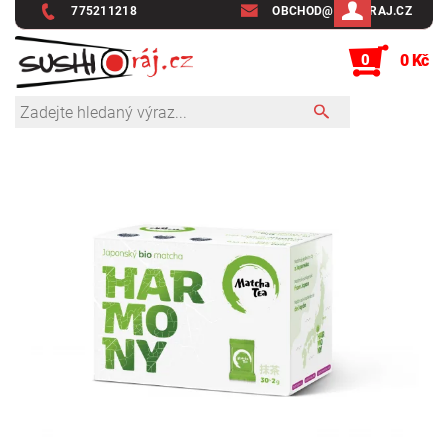
775211218
OBCHOD@SUSHIRAJ.CZ
0
0 Kč