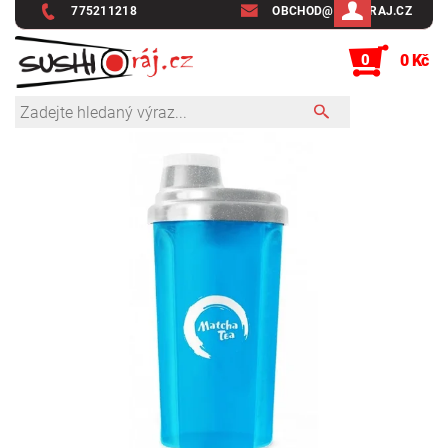
775211218
OBCHOD@SUSHIRAJ.CZ
0
0 Kč