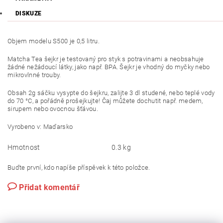
DISKUZE
Objem modelu S500 je 0,5 litru.
Matcha Tea šejkr je testovaný pro styk s potravinami a neobsahuje
žádné nežádoucí látky, jako např. BPA. Šejkr je vhodný do myčky nebo
mikrovlnné trouby.
Obsah 2g sáčku vysypte do šejkru, zalijte 3 dl studené, nebo teplé vody
do 70 °C, a pořádně prošejkujte! Čaj můžete dochutit např. medem,
sirupem nebo ovocnou šťávou.
Vyrobeno v: Maďarsko
Hmotnost
0.3 kg
Buďte první, kdo napíše příspěvek k této položce.
Přidat komentář