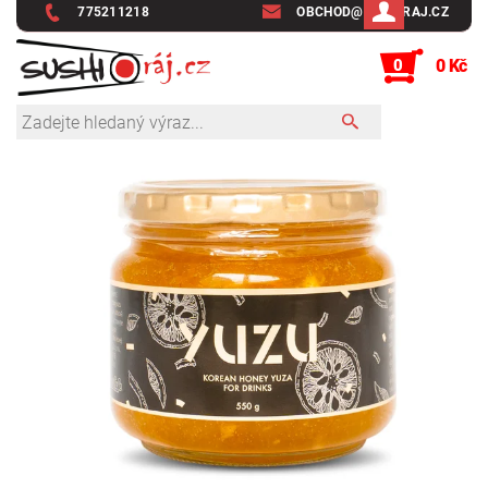
775211218
OBCHOD@SUSHIRAJ.CZ
0
0 Kč