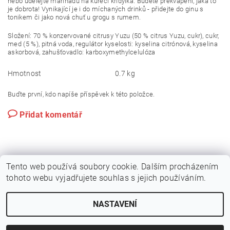
nebo udělejte marinádu na kuřecí křidýlka. Budete překvapení, jaká to
je dobrota! Vynikající je i do míchaných drinků - přidejte do ginu s
tonikem či jako nová chuť u grogu s rumem.
Složení:
70 % konzervované citrusy Yuzu (50 % citrus Yuzu, cukr), cukr,
med (5 %), pitná voda, regulátor kyselosti: kyselina citrónová, kyselina
askorbová, zahušťovadlo: karboxymethylcelulóza
Hmotnost
0.7 kg
Buďte první, kdo napíše příspěvek k této položce.
Přidat komentář
Tento web používá soubory cookie. Dalším procházením
tohoto webu vyjadřujete souhlas s jejich používáním.
NASTAVENÍ
2026 © Kvalitní suroviny na sushi - sushiraj.cz, všechna práva vyhrazena