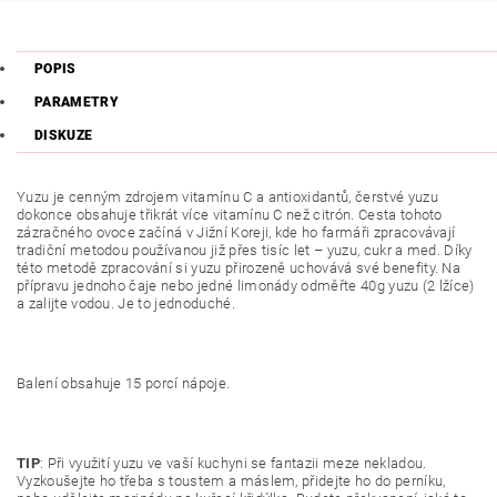
POPIS
PARAMETRY
DISKUZE
Yuzu je cenným zdrojem vitamínu C a antioxidantů, čerstvé yuzu
dokonce obsahuje třikrát více vitamínu C než citrón. Cesta tohoto
zázračného ovoce začíná v Jižní Koreji, kde ho farmáři zpracovávají
tradiční metodou používanou již přes tisíc let – yuzu, cukr a med. Díky
této metodě zpracování si yuzu přirozeně uchovává své benefity. Na
přípravu jednoho čaje nebo jedné limonády odměřte 40g yuzu (2 lžíce)
a zalijte vodou. Je to jednoduché.
Balení obsahuje 15 porcí nápoje.
TIP
: Při využití yuzu ve vaší kuchyni se fantazii meze nekladou.
Vyzkoušejte ho třeba s toustem a máslem, přidejte ho do perníku,