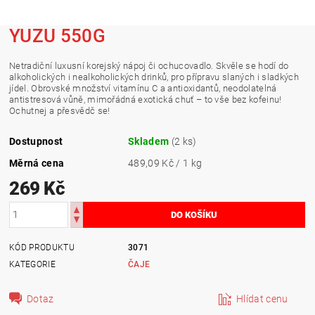
YUZU 550G
Netradiční luxusní korejský nápoj či ochucovadlo. Skvěle se hodí do
alkoholických i nealkoholických drinků, pro přípravu slaných i sladkých
jídel.
Obrovské množství vitamínu C a antioxidantů, neodolatelná
antistresová vůně, mimořádná exotická chuť – to vše bez kofeinu!
Ochutnej a přesvědč se!
Dostupnost
Skladem
(2 ks)
Měrná cena
489,09 Kč / 1 kg
269 Kč
KÓD PRODUKTU
3071
KATEGORIE
ČAJE
Dotaz
Hlídat cenu