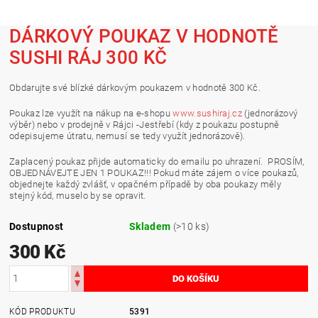
DÁRKOVÝ POUKAZ V HODNOTĚ
SUSHI RÁJ 300 KČ
Obdarujte své blízké dárkovým poukazem v hodnotě 300 Kč.
Poukaz lze využít na nákup na e-shopu
www.sushiraj.cz
(jednorázový
výběr) nebo v prodejně v Rájci -Jestřebí (kdy z poukazu postupně
odepisujeme útratu, nemusí se tedy využít jednorázově).
Zaplacený poukaz přijde automaticky do emailu po uhrazení. PROSÍM,
OBJEDNÁVEJTE JEN 1 POUKAZ!!! Pokud máte zájem o více poukazů,
objednejte každý zvlášť, v opačném případě by oba poukazy měly
stejný kód, muselo by se opravit.
Dostupnost
Skladem
(>10 ks)
300 Kč
KÓD PRODUKTU
5391