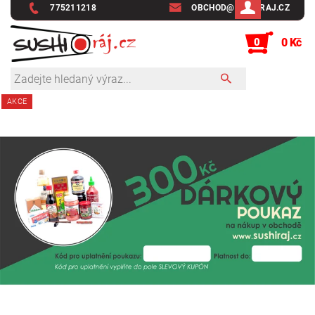
775211218
OBCHOD@SUSHIRAJ.CZ
0
0 Kč
AKCE