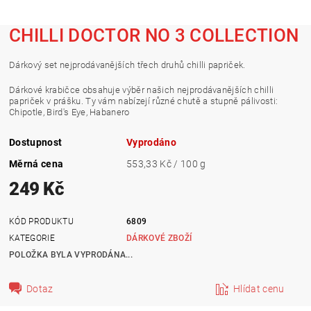
CHILLI DOCTOR NO 3 COLLECTION
Dárkový set nejprodávanějších třech druhů chilli papriček.
Dárkové krabičce obsahuje výběr našich nejprodávanějších chilli
papriček v prášku. Ty vám nabízejí různé chutě a stupně pálivosti:
Chipotle, Bird's Eye, Habanero
Dostupnost
Vyprodáno
Měrná cena
553,33 Kč / 100 g
249 Kč
KÓD PRODUKTU
6809
KATEGORIE
DÁRKOVÉ ZBOŽÍ
POLOŽKA BYLA VYPRODÁNA...
Dotaz
Hlídat cenu