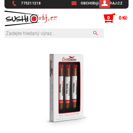
775211218
OBCHOD@SUSHIRAJ.CZ
0
0 Kč