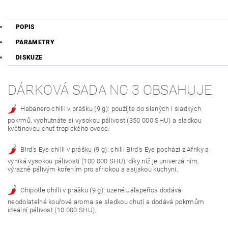
POPIS
PARAMETRY
DISKUZE
DÁRKOVÁ SADA NO 3 OBSAHUJE:
Habanero chilli v prášku (9 g): použijte do slaných i sladkých
pokrmů, vychutnáte si vysokou pálivost (350 000 SHU) a sladkou
květinovou chuť tropického ovoce.
Bird's Eye chilli v prášku (9 g): chilli Bird's Eye pochází z Afriky a
vyniká vysokou pálivostí (100 000 SHU), díky níž je univerzálním,
výrazně pálivým kořením pro africkou a asijskou kuchyni.
Chipotle chilli v prášku (9 g): uzené Jalapeños dodává
neodolatelné kouřové aroma se sladkou chutí a dodává pokrmům
ideální pálivost (10 000 SHU).