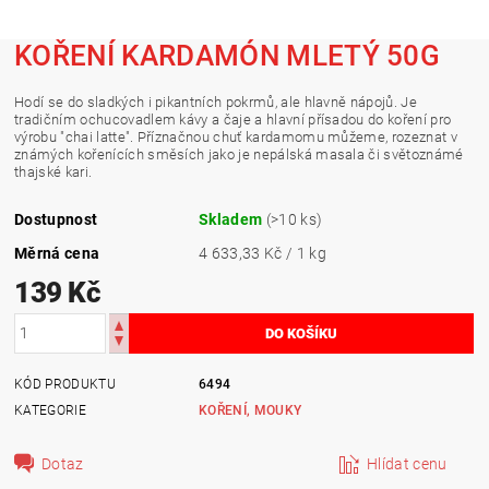
KOŘENÍ KARDAMÓN MLETÝ 50G
Hodí se do sladkých i pikantních pokrmů, ale hlavně nápojů. Je
tradičním ochucovadlem kávy a čaje a hlavní přísadou do koření pro
výrobu "chai latte". Příznačnou chuť kardamomu můžeme, rozeznat v
známých kořenících směsích jako je nepálská masala či světoznámé
thajské kari.
Dostupnost
Skladem
(>10 ks)
Měrná cena
4 633,33 Kč / 1 kg
139 Kč
KÓD PRODUKTU
6494
KATEGORIE
KOŘENÍ, MOUKY
Dotaz
Hlídat cenu