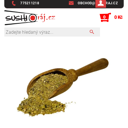
775211218
OBCHOD@SUSHIRAJ.CZ
0
0 Kč