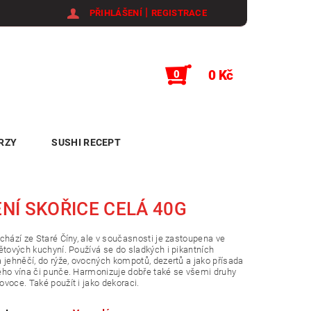
|
PŘIHLÁŠENÍ
REGISTRACE
0 Kč
0
RZY
SUSHI RECEPT
NÍ SKOŘICE CELÁ 40G
chází ze Staré Číny, ale v současnosti je zastoupena ve
ětových kuchyní. Používá se do sladkých i pikantních
 jehněčí, do rýže, ovocných kompotů, dezertů a jako přísada
ho vína či punče. Harmonizuje dobře také se všemi druhy
voce. Také použít i jako dekoraci.