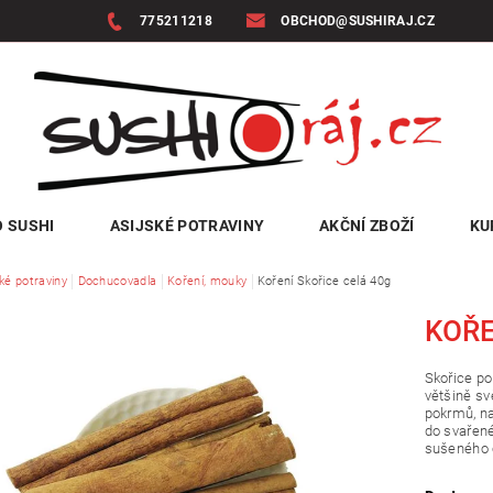
775211218
OBCHOD@SUSHIRAJ.CZ
 SUSHI
ASIJSKÉ POTRAVINY
AKČNÍ ZBOŽÍ
KU
ké potraviny
Dochucovadla
Koření, mouky
Koření Skořice celá 40g
KOŘE
Skořice po
většině sv
pokrmů, na
do svařené
sušeného o