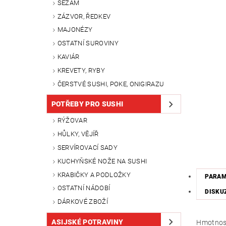
SEZAM
ZÁZVOR, ŘEDKEV
MAJONÉZY
OSTATNÍ SUROVINY
KAVIÁR
KREVETY, RYBY
ČERSTVÉ SUSHI, POKE, ONIGIRAZU
POTŘEBY PRO SUSHI
RÝŽOVAR
HŮLKY, VĚJÍŘ
SERVÍROVACÍ SADY
KUCHYŇSKÉ NOŽE NA SUSHI
KRABIČKY A PODLOŽKY
PARA
OSTATNÍ NÁDOBÍ
DISKU
DÁRKOVÉ ZBOŽÍ
ASIJSKÉ POTRAVINY
Hmotnos