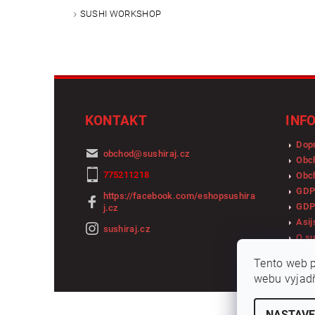
SUSHI WORKSHOP
KONTAKT
INF
Dopr
obchod
@
sushiraj.cz
Obc
775211218
Obch
GDP
https://facebook.com/eshopsushira
GDP
j.cz
Asij
sushiraj.cz
O su
Tento web p
webu vyjadř
NASTAVE