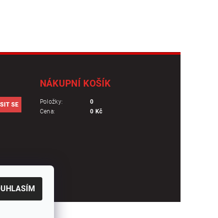
NÁKUPNÍ KOŠÍK
Položky:
0
Cena:
0 Kč
OUHLASÍM