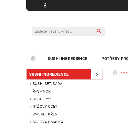
SUSHI INGREDIENCE
POTŘEBY PRO
KONTAKT
asijs
SUSHI INGREDIENCE
SUSHI SET, SADA
ŘASA NORI
SUSHI RÝŽE
RÝŽOVÝ OCET
WASABI, KŘEN
SÓJOVÁ OMÁČKA