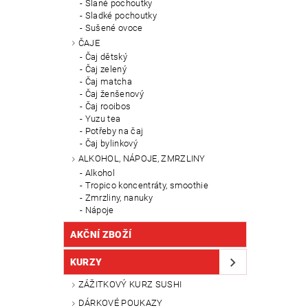
Slané pochoutky
Sladké pochoutky
Sušené ovoce
ČAJE
Čaj dětský
Čaj zelený
Čaj matcha
Čaj ženšenový
Čaj rooibos
Yuzu tea
Potřeby na čaj
Čaj bylinkový
ALKOHOL, NÁPOJE, ZMRZLINY
Alkohol
Tropico koncentráty, smoothie
Zmrzliny, nanuky
Nápoje
AKČNÍ ZBOŽÍ
KURZY
ZÁŽITKOVÝ KURZ SUSHI
DÁRKOVÉ POUKAZY