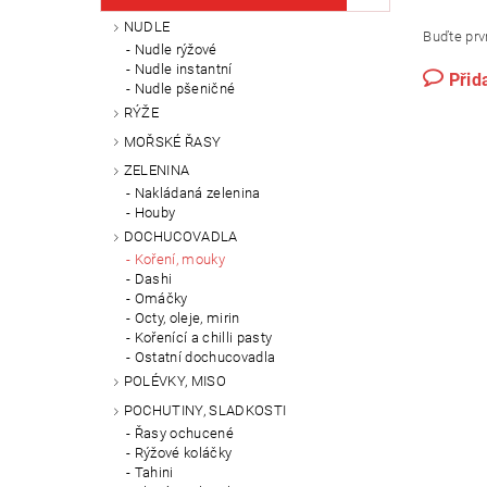
NUDLE
Buďte prvn
Nudle rýžové
Nudle instantní
Přid
Nudle pšeničné
RÝŽE
MOŘSKÉ ŘASY
ZELENINA
Nakládaná zelenina
Houby
DOCHUCOVADLA
Koření, mouky
Dashi
Omáčky
Octy, oleje, mirin
Kořenící a chilli pasty
Ostatní dochucovadla
POLÉVKY, MISO
POCHUTINY, SLADKOSTI
Řasy ochucené
Rýžové koláčky
Tahini