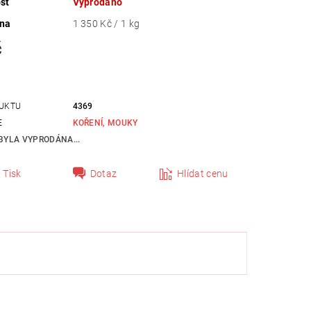
st
Vyprodáno
ena
1 350 Kč / 1 kg
č
UKTU
4369
E
KOŘENÍ, MOUKY
BYLA VYPRODÁNA...
Tisk
Dotaz
Hlídat cenu