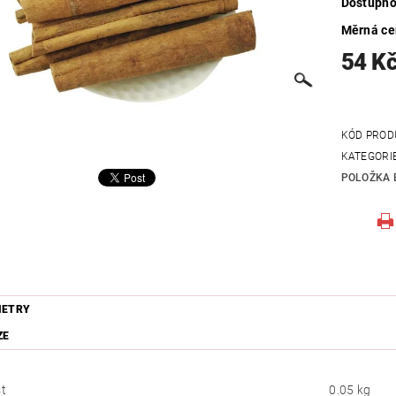
Dostupno
Měrná c
54 K
KÓD PROD
KATEGORI
POLOŽKA 
METRY
ZE
t
0.05 kg