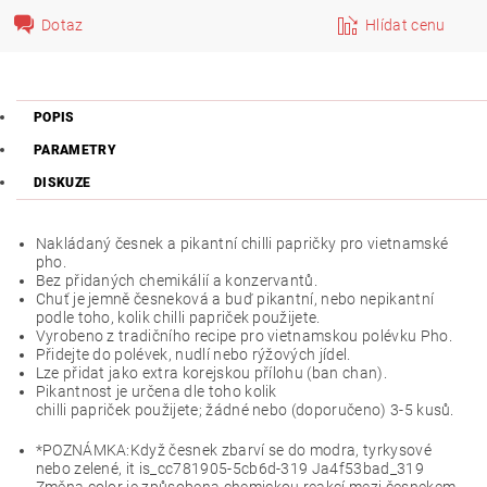
Dotaz
Hlídat cenu
POPIS
PARAMETRY
DISKUZE
Nakládaný česnek a pikantní chilli papričky pro vietnamské
pho.
Bez přidaných chemikálií a konzervantů.
Chuť je jemně česneková a buď pikantní, nebo nepikantní
podle toho, kolik chilli papriček použijete.
Vyrobeno z tradičního recipe pro vietnamskou polévku Pho.
Přidejte do polévek, nudlí nebo rýžových jídel.
Lze přidat jako extra korejskou přílohu (ban chan).
Pikantnost je určena dle toho kolik
chilli papriček použijete; žádné nebo (doporučeno) 3-5 kusů.
*POZNÁMKA:
Když česnek zbarví se do modra, tyrkysové
nebo zelené, it is_cc781905-5cb6d-319 Ja4f53bad_319
Změna color je způsobena chemickou reakcí mezi česnekem