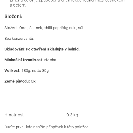
a octem.
Složení:
Složení:
Ocet, česnek, chilli papričky, cukr, sůl.
Bez konzervantů.
Skladování:Po otevření skladujte v lednici.
Minimální trvanlivost
: viz obal.
Velikost:
180g. netto 80g
Země původu:
ČR
Hmotnost
0.3 kg
Buďte první, kdo napíše příspěvek k této položce.