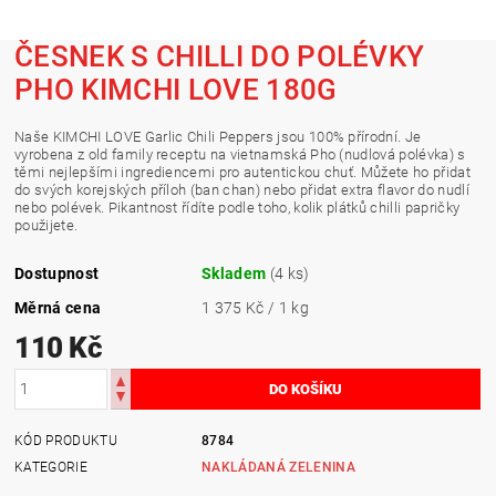
ČESNEK S CHILLI DO POLÉVKY
PHO KIMCHI LOVE 180G
Naše KIMCHI LOVE Garlic Chili Peppers jsou 100% přírodní. Je
vyrobena z old family receptu na vietnamská Pho (nudlová polévka) s
těmi nejlepšími ingrediencemi pro autentickou chuť. Můžete ho přidat
do svých korejských příloh (ban chan) nebo přidat extra flavor do nudlí
nebo polévek. Pikantnost řídíte podle toho, kolik plátků chilli papričky
použijete.
Dostupnost
Skladem
(4 ks)
Měrná cena
1 375 Kč / 1 kg
110 Kč
KÓD PRODUKTU
8784
KATEGORIE
NAKLÁDANÁ ZELENINA