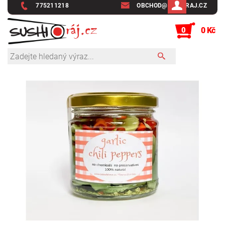
775211218
OBCHOD@SUSHIRAJ.CZ
0
0 Kč