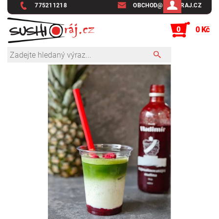
775211218
OBCHOD@SUSHIRAJ.CZ
0
0 Kč