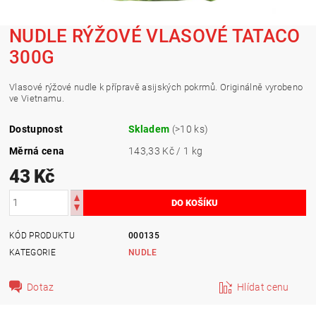
NUDLE RÝŽOVÉ VLASOVÉ TATACO
300G
Vlasové rýžové nudle k přípravě asijských pokrmů. Originálně vyrobeno
ve Vietnamu.
Dostupnost
Skladem
(>10 ks)
Měrná cena
143,33 Kč / 1 kg
43 Kč
KÓD PRODUKTU
000135
KATEGORIE
NUDLE
Dotaz
Hlídat cenu