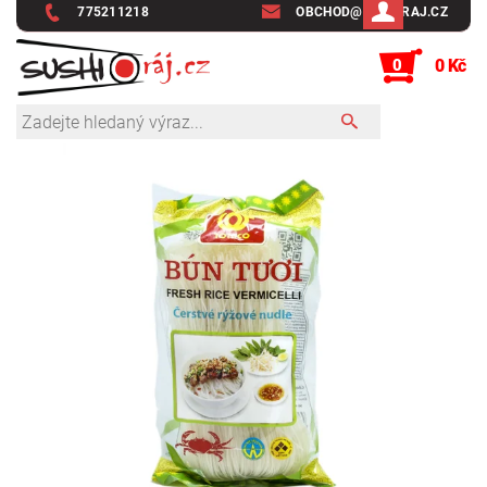
775211218
OBCHOD@SUSHIRAJ.CZ
0
0 Kč