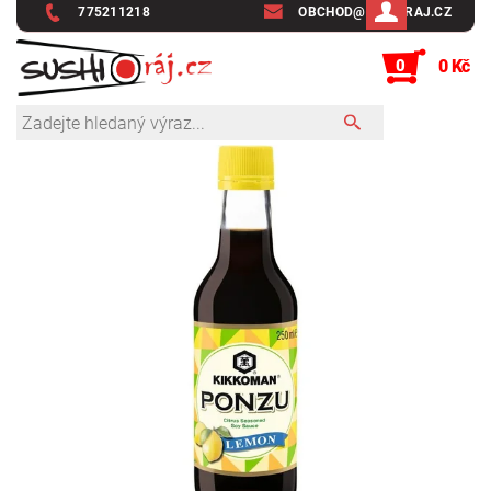
775211218
OBCHOD@SUSHIRAJ.CZ
0
0 Kč