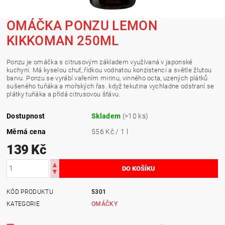
OMÁČKA PONZU LEMON
KIKKOMAN 250ML
Ponzu je omáčka s citrusovým základem využívaná v japonské
kuchyni. Má kyselou chuť, řídkou vodnatou konzistenci a světle žlutou
barvu. Ponzu se vyrábí vařením mirinu, vinného octa, uzených plátků
sušeného tuňáka a mořských řas. když tekutina vychladne odstraní se
plátky tuňáka a přidá citrusovou šťávu.
Dostupnost
Skladem
(>10 ks)
Měrná cena
556 Kč / 1 l
139 Kč
KÓD PRODUKTU
5301
KATEGORIE
OMÁČKY