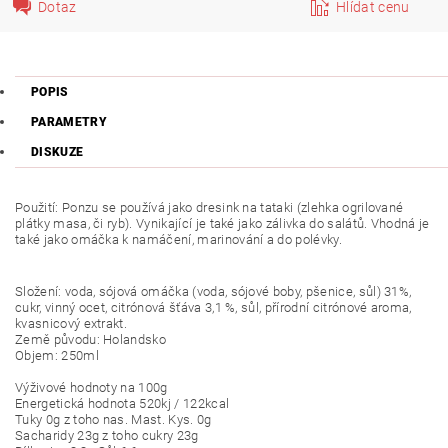
Dotaz
Hlídat cenu
POPIS
PARAMETRY
DISKUZE
Použití: Ponzu se používá jako dresink na tataki (zlehka ogrilované
plátky masa, či ryb). Vynikající je také jako zálivka do salátů. Vhodná je
také jako omáčka k namáčení, marinování a do polévky.
Složení: voda, sójová omáčka (voda, sójové boby, pšenice, sůl) 31%,
cukr, vinný ocet, citrónová šťáva 3,1 %, sůl, přírodní citrónové aroma,
kvasnicový extrakt.
Země původu: Holandsko
Objem: 250ml
Výživové hodnoty na 100g
Energetická hodnota 520kj / 122kcal
Tuky 0g z toho nas. Mast. Kys. 0g
Sacharidy 23g z toho cukry 23g