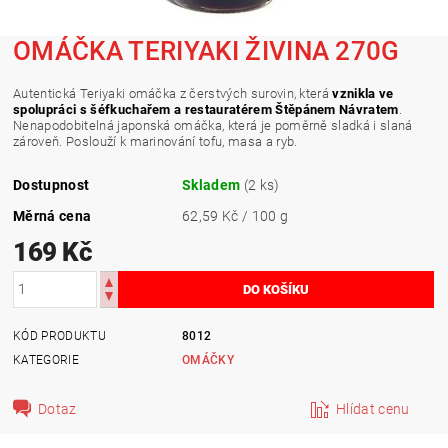
OMÁČKA TERIYAKI ŽIVINA 270G
Autentická Teriyaki omáčka z čerstvých surovin, která
vznikla ve
spolupráci s šéfkuchařem a restauratérem Štěpánem Návratem
.
Nenapodobitelná japonská omáčka, která je poměrně sladká i slaná
zároveň. Poslouží k marinování tofu, masa a ryb.
Dostupnost
Skladem
(2 ks)
Měrná cena
62,59 Kč / 100 g
169 Kč
KÓD PRODUKTU
8012
KATEGORIE
OMÁČKY
Dotaz
Hlídat cenu