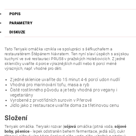
POPIS
PARAMETRY
DISKUZE
Tato Teriyaki omáčka vznikla ve spolupráci s šéfkuchařem a
restauratérem Štěpánem Návratem. Ten nyní slaví úspěch s asijskou
kuchyní ve své restauraci PRU58 v pražských Holešovicích. Z jedné
skleničky uvaříte 4 porce výraznějších nudlí nebo 6 porcí méně
výrazných, např. vhodné pro děti.
Z jedné sklenice uvaříte do 15 minut 4-6 porcí udon nudlí
Vhodná pro marinování tofu, masa a ryb
Čistě rostlinného původu a je tedy vhodná pro vegany i
vegetariány
Vyrobené z prvotřídních surovin v Přerově
Jídlo jako z restaurace uvaříte doma za třetinovou cenu
Složení
Teriyaki omáčka. Teryiaki rozvar (
sójová
omáčka (pitná voda,
sójové
boby, pšenice
- lepek odstraněn behem fermentace, jedlá sůl), cukr