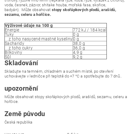
třtinový, rýžové víno Mirin (lepkavá rýže, voda, rýže, výtažek z citrónu),
voda, česnek, zázvor, shitake houba, mořská řasa, skořice,
badyán). Může obsahovat
stopy skořápkových plodů, arašídů,
sezamu, celeru a hořčice.
Výživové údaje na 100 g
Energie
772 kJ / 184 kcal
Tuky
0 g
z toho nasycené mastné kyseliny
0 g
Sacharidy
38,0 g
z toho cukry
36,0 g
Bílkoviny
4,9 g
Sůl
9,2 g
Skladování
Skladujte na temném, chladném a suchém místě, po otevření
uchovávejte v ledničce při teplotě do +7 °C a spotřebujte do 7 dnů..
upozornění
Může obsahovat stopy skořápkových plodů, arašídů, sezamu, celeru a
hořčice.
Země původu
Česká republika