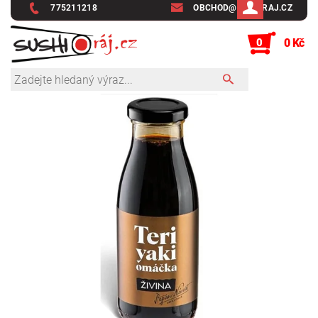
775211218
OBCHOD@SUSHIRAJ.CZ
0
0 Kč