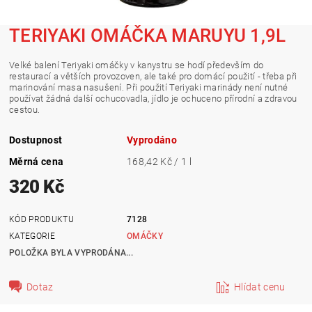
TERIYAKI OMÁČKA MARUYU 1,9L
Velké balení Teriyaki omáčky v kanystru se hodí především do
restaurací a větších provozoven, ale také pro domácí použití - třeba při
marinování masa nasušení. Při použití Teriyaki marinády není nutné
používat žádná další ochucovadla, jídlo je ochuceno přírodní a zdravou
cestou.
Dostupnost
Vyprodáno
Měrná cena
168,42 Kč / 1 l
320 Kč
KÓD PRODUKTU
7128
KATEGORIE
OMÁČKY
POLOŽKA BYLA VYPRODÁNA...
Dotaz
Hlídat cenu