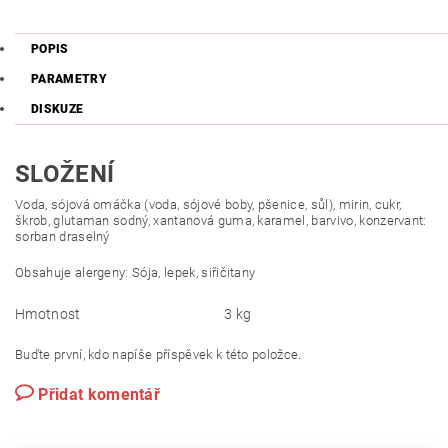
POPIS
PARAMETRY
DISKUZE
SLOŽENÍ
Voda, sójová omáčka (voda, sójové boby, pšenice, sůl), mirin, cukr,
škrob, glutaman sodný, xantanová guma, karamel, barvivo, konzervant:
sorban draselný
Obsahuje alergeny: Sója, lepek, siřičitany
Hmotnost
3 kg
Buďte první, kdo napíše příspěvek k této položce.
Přidat komentář