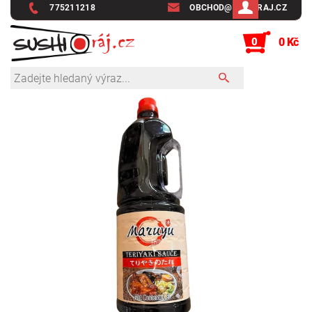
775211218
OBCHOD@SUSHIRAJ.CZ
0
0 Kč