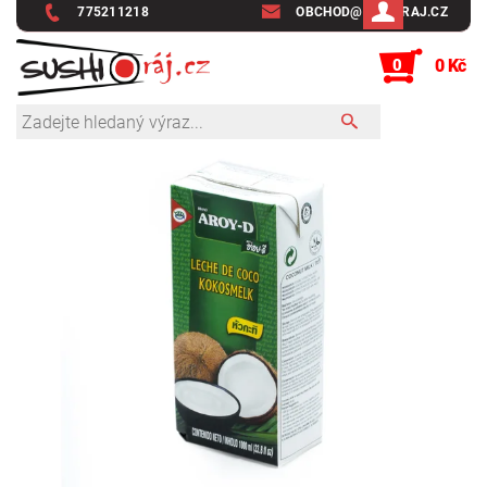
775211218
OBCHOD@SUSHIRAJ.CZ
0
0 Kč