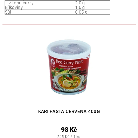
z toho cukry
2,0
g
Bílkoviny
1,6 g
Sůl
0,05
g
KARI PASTA ČERVENÁ 400G
98 Kč
245 Kč / 1 kg