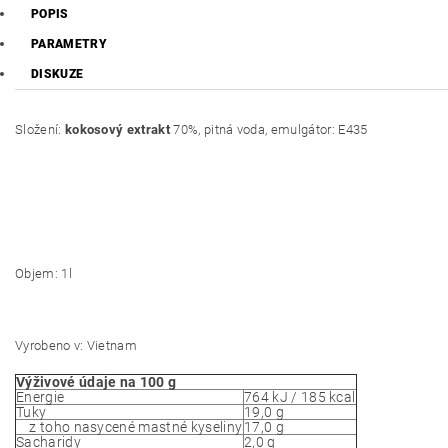
POPIS
PARAMETRY
DISKUZE
Složení:
kokosový extrakt
70%, pitná voda, emulgátor: E435
Objem: 1l
Vyrobeno v: Vietnam
Výživové údaje na 100 g
Energie
764 kJ / 185 kcal
Tuky
19,0
g
z toho nasycené mastné kyseliny
17,0
g
Sacharidy
2,0
g