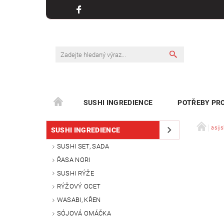
SUSHI INGREDIENCE
POTŘEBY PRO
KONTAKT
asijs
SUSHI INGREDIENCE
SUSHI SET, SADA
ŘASA NORI
SUSHI RÝŽE
RÝŽOVÝ OCET
WASABI, KŘEN
SÓJOVÁ OMÁČKA