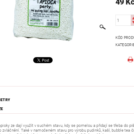
49 K
KÓD PROD
KATEGORI
METRY
ZE
apioky ze dají využít v suchém stavu, kdy se pomelou a přidají se třeba do 
o zvláčnění. Také v namočeném stavu pro výrobu pudinků, kaší, bubble tea 