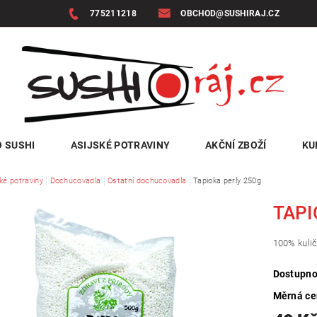
775211218
OBCHOD@SUSHIRAJ.CZ
 SUSHI
ASIJSKÉ POTRAVINY
AKČNÍ ZBOŽÍ
KU
ké potraviny
Dochucovadla
Ostatní dochucovadla
Tapioka perly 250g
TAPI
100% kulič
Dostupno
Měrná c