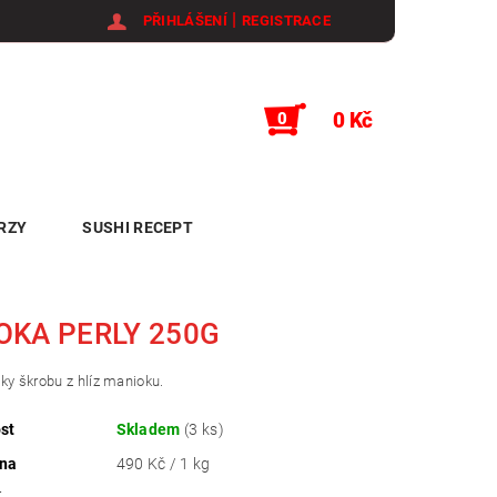
|
PŘIHLÁŠENÍ
REGISTRACE
0 Kč
0
RZY
SUSHI RECEPT
OKA PERLY 250G
ky škrobu z hlíz manioku.
st
Skladem
(3 ks)
ena
490 Kč / 1 kg