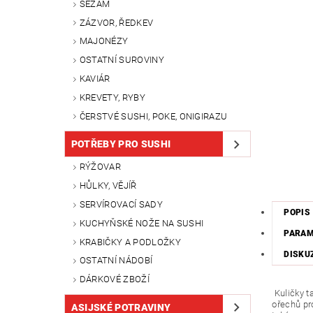
SEZAM
ZÁZVOR, ŘEDKEV
MAJONÉZY
OSTATNÍ SUROVINY
KAVIÁR
KREVETY, RYBY
ČERSTVÉ SUSHI, POKE, ONIGIRAZU
POTŘEBY PRO SUSHI
RÝŽOVAR
HŮLKY, VĚJÍŘ
SERVÍROVACÍ SADY
POPIS
KUCHYŇSKÉ NOŽE NA SUSHI
PARA
KRABIČKY A PODLOŽKY
DISKU
OSTATNÍ NÁDOBÍ
DÁRKOVÉ ZBOŽÍ
Kuličky t
ořechů pr
ASIJSKÉ POTRAVINY