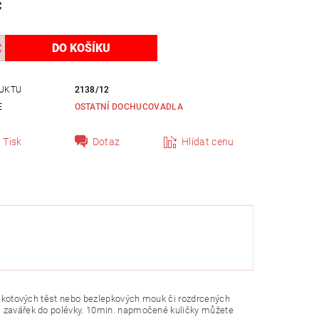
č
UKTU
2138/12
E
OSTATNÍ DOCHUCOVADLA
Tisk
Dotaz
Hlídat cenu
piškotových těst nebo bezlepkových mouk či rozdrcených
či zavářek do polévky. 10min. napmočené kuličky můžete