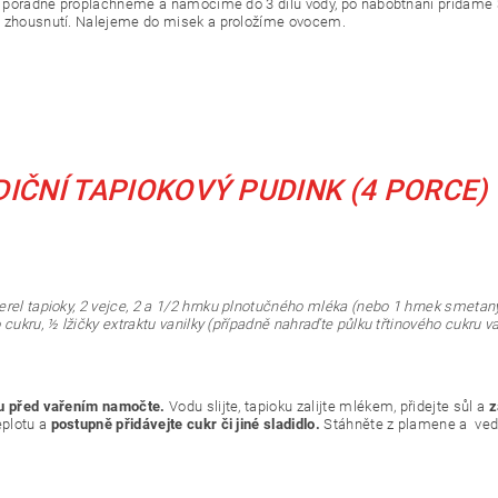
el pořádně propláchneme a namočíme do 3 dílů vody, po nabobtnání přidáme 3
 zhousnutí. Nalejeme do misek a proložíme ovocem.
IČNÍ TAPIOKOVÝ PUDINK (4 PORCE)
erel tapioky,
2 vejce, 2 a 1/2 hrnku plnotučného mléka (nebo 1 hrnek smetany 
o cukru, ½ lžičky extraktu vanilky (případně nahraďte půlku třtinového cukr
u před vařením namočte.
Vodu slijte, tapioku zalijte mlékem, přidejte sůl a
z
eplotu a
postupně přidávejte cukr či jiné sladidlo.
Stáhněte z plamene a ved