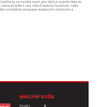
(Vajíčka by se neměla srazit, jako když je zaváříte třeba do
 znova přiveďte k varu, dokud nezačne houstnout. Vařte
lé nebo vychlazené, posypané nasekanými pistáciemi a
NÁKUPNÍ KOŠÍK
Položky:
0