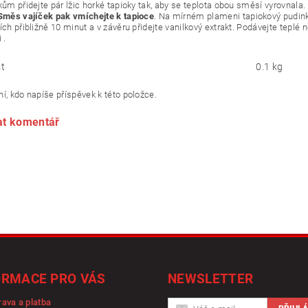
kům přidejte pár lžic horké tapioky tak, aby se teplota obou směsí vyrovnala. 
Směs vajíček pak vmíchejte k tapioce
. Na mírném plameni tapiokový pudink
ších přibližně 10 minut a v závěru přidejte vanilkový extrakt. Podávejte tep
 .
t
0.1 kg
í, kdo napíše příspěvek k této položce.
at komentář
ORMACE PRO VÁS
NEWSLETTER
ava a platba