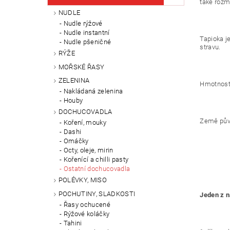
také rozm
NUDLE
Nudle rýžové
Nudle instantní
Tapioka j
Nudle pšeničné
stravu.
RÝŽE
MOŘSKÉ ŘASY
ZELENINA
Hmotnost
Nakládaná zelenina
Houby
DOCHUCOVADLA
Země pův
Koření, mouky
Dashi
Omáčky
Octy, oleje, mirin
Kořenící a chilli pasty
Ostatní dochucovadla
POLÉVKY, MISO
POCHUTINY, SLADKOSTI
Jeden z n
Řasy ochucené
Rýžové koláčky
Tahini