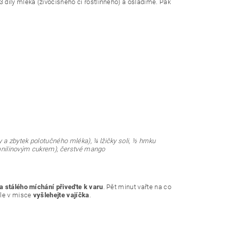
 díly mléka (živočišného či rostlinného) a osladíme. Pak
a zbytek polotučného mléka), ¼ lžičky soli, ½ hrnku
u vanilinovým cukrem), čerstvé mango
a stálého míchání přiveďte k varu
. Pět minut vařte na co
le v misce
vyšlehejte vajíčka
.