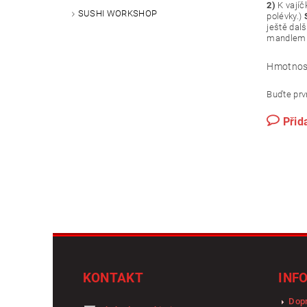
2)
K vajíč
SUSHI WORKSHOP
polévky.)
ještě dal
mandlemi
Hmotnos
Buďte prvn
Přid
KONTAKT
INF
Dopr