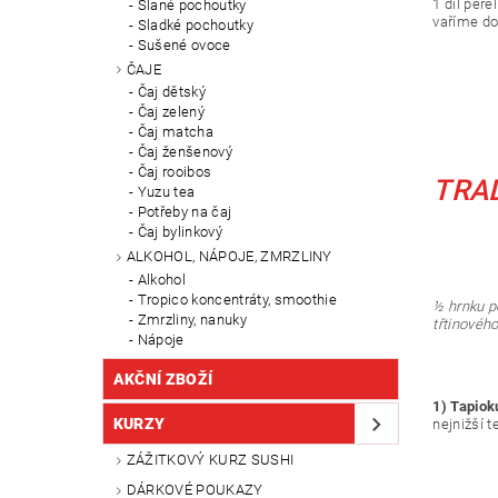
1 díl per
Slané pochoutky
vaříme do
Sladké pochoutky
Sušené ovoce
ČAJE
Čaj dětský
Čaj zelený
Čaj matcha
Čaj ženšenový
Čaj rooibos
TRAD
Yuzu tea
Potřeby na čaj
Čaj bylinkový
ALKOHOL, NÁPOJE, ZMRZLINY
Alkohol
Tropico koncentráty, smoothie
½ hrnku p
Zmrzliny, nanuky
třtinovéh
Nápoje
AKČNÍ ZBOŽÍ
1) Tapiok
KURZY
nejnižší t
ZÁŽITKOVÝ KURZ SUSHI
DÁRKOVÉ POUKAZY