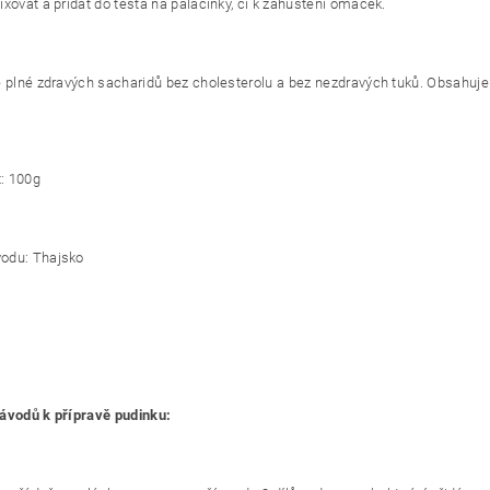
ixovat a přidat do těsta na palačinky, či k zahuštění omáček.
e plné zdravých sacharidů bez cholesterolu a bez nezdravých tuků. Obsahuje v
: 100g
odu: Thajsko
ávodů k přípravě pudinku: