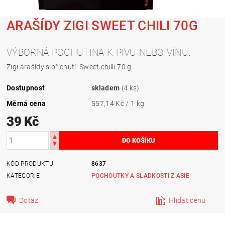
ARAŠÍDY ZIGI SWEET CHILI 70G
.
VÝBORNÁ POCHUTINA K PIVU NEBO VÍNU
Zigi arašídy s příchutí Sweet chilli 70 g
Dostupnost
skladem
(4 ks)
Měrná cena
557,14 Kč / 1 kg
39 Kč
KÓD PRODUKTU
8637
KATEGORIE
POCHOUTKY A SLADKOSTI Z ASIE
Dotaz
Hlídat cenu