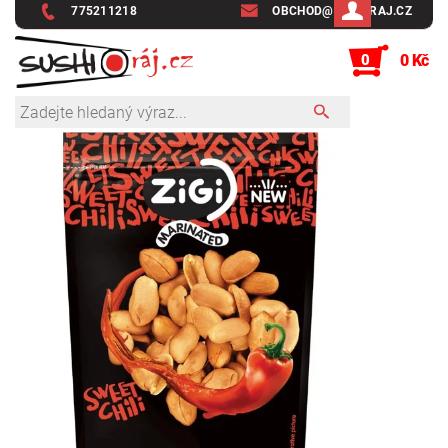
775211218
OBCHOD@SUSHIRAJ.CZ
0
0 Kč