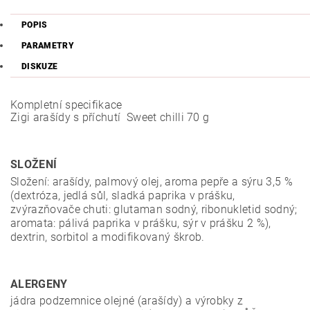
POPIS
PARAMETRY
DISKUZE
Kompletní specifikace
Zigi arašídy s příchutí Sweet chilli 70 g
SLOŽENÍ
Složení: arašídy, palmový olej, aroma pepře a sýru 3,5 %
(dextróza, jedlá sůl, sladká paprika v prášku,
zvýrazňovače chuti: glutaman sodný, ribonukletid sodný;
aromata: pálivá paprika v prášku, sýr v prášku 2 %),
dextrin, sorbitol a modifikovaný škrob.
ALERGENY
jádra podzemnice olejné (arašídy) a výrobky z