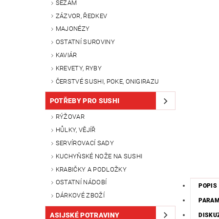
SEZAM
ZÁZVOR, ŘEDKEV
MAJONÉZY
OSTATNÍ SUROVINY
KAVIÁR
KREVETY, RYBY
ČERSTVÉ SUSHI, POKE, ONIGIRAZU
POTŘEBY PRO SUSHI
RÝŽOVAR
HŮLKY, VĚJÍŘ
SERVÍROVACÍ SADY
KUCHYŇSKÉ NOŽE NA SUSHI
KRABIČKY A PODLOŽKY
OSTATNÍ NÁDOBÍ
POPIS
DÁRKOVÉ ZBOŽÍ
PARA
ASIJSKÉ POTRAVINY
DISKU