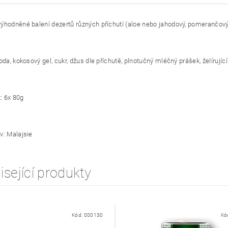
ýhodněné balení dezertů různých příchutí (aloe nebo jahodový, pomerančový
oda, kokosový gel, cukr, džus dle příchutě, plnotučný mléčný prášek, želírující
: 6x 80g
v: Malajsie
isející produkty
Kód:
000130
Kó