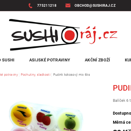
775211218
OBCHOD@SUSHIRAJ.CZ
 SUSHI
ASIJSKÉ POTRAVINY
AKČNÍ ZBOŽÍ
KU
ké potraviny
Pochutiny, sladkosti
Pudink kokosový mix 6ks
PUDI
Balíček 6 
Dostupno
Měrná c