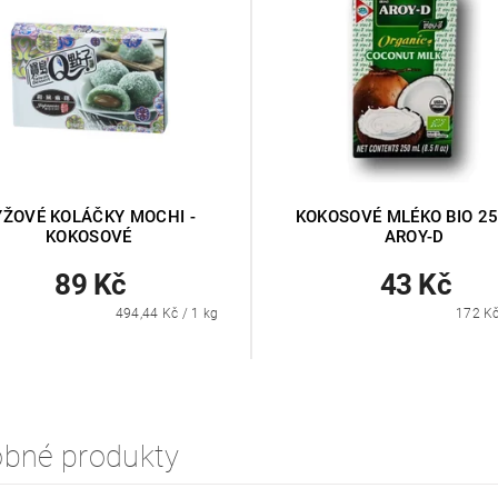
ÝŽOVÉ KOLÁČKY MOCHI -
KOKOSOVÉ MLÉKO BIO 2
KOKOSOVÉ
AROY-D
89 Kč
43 Kč
494,44 Kč / 1 kg
172 Kč
bné produkty