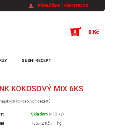
|
PŘIHLÁŠENÍ
REGISTRACE
0 Kč
0
RZY
SUSHI RECEPT
NK KOKOSOVÝ MIX 6KS
thajských kokosových dezertů.
st
Skladem
(>10 ks)
ena
185,42 Kč / 1 kg