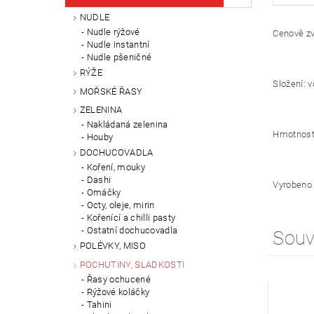
NUDLE
Nudle rýžové
Cenově zv
Nudle instantní
Nudle pšeničné
RÝŽE
Složení: v
MOŘSKÉ ŘASY
ZELENINA
Nakládaná zelenina
Hmotnost
Houby
DOCHUCOVADLA
Koření, mouky
Dashi
Vyrobeno 
Omáčky
Octy, oleje, mirin
Kořenící a chilli pasty
Ostatní dochucovadla
Souv
POLÉVKY, MISO
POCHUTINY, SLADKOSTI
Řasy ochucené
Rýžové koláčky
Tahini