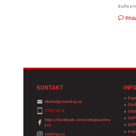
Buďte prvn
Přid
KONTAKT
INF
Dopr
obchod
@
sushiraj.cz
Obc
775211218
Obch
GDP
https://facebook.com/eshopsushira
GDP
j.cz
Asij
sushiraj.cz