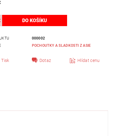
č
UKTU
000002
E
POCHOUTKY A SLADKOSTI Z ASIE
Tisk
Dotaz
Hlídat cenu