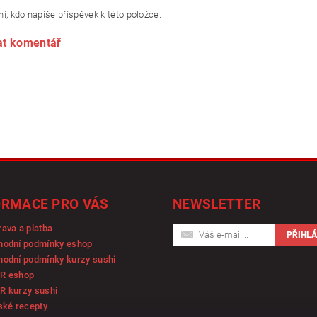
í, kdo napíše příspěvek k této položce.
at komentář
ORMACE PRO VÁS
NEWSLETTER
ava a platba
hodní podmínky eshop
odní podmínky kurzy sushi
R eshop
R kurzy sushi
ské recepty