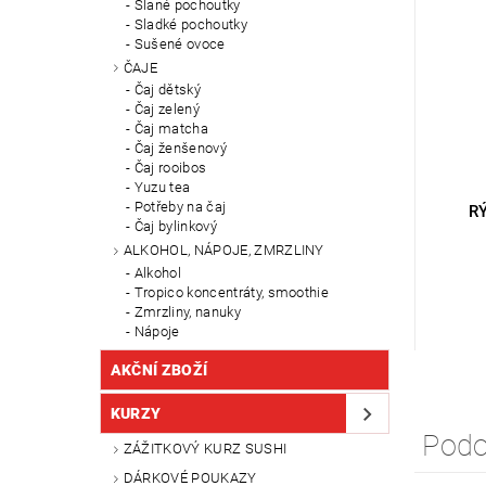
Slané pochoutky
Sladké pochoutky
Sušené ovoce
ČAJE
Čaj dětský
Čaj zelený
Čaj matcha
Čaj ženšenový
Čaj rooibos
Yuzu tea
Potřeby na čaj
R
Čaj bylinkový
ALKOHOL, NÁPOJE, ZMRZLINY
Alkohol
Tropico koncentráty, smoothie
Zmrzliny, nanuky
Nápoje
AKČNÍ ZBOŽÍ
KURZY
Podo
ZÁŽITKOVÝ KURZ SUSHI
DÁRKOVÉ POUKAZY