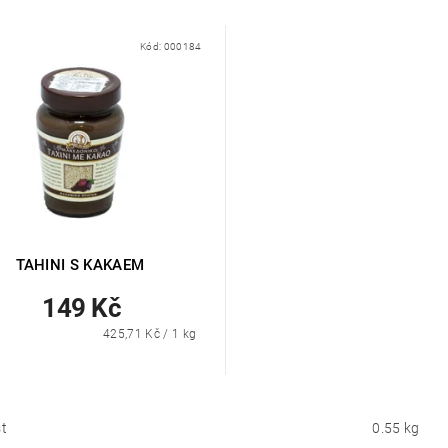
Kód:
000184
TAHINI S KAKAEM
149 Kč
425,71 Kč / 1 kg
t
0.55 kg