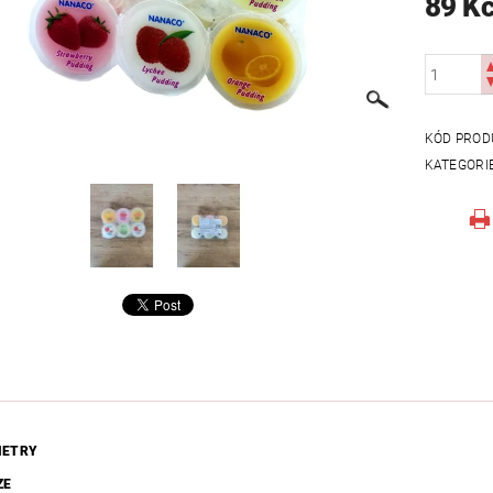
89 K
KÓD PROD
KATEGORI
METRY
ZE