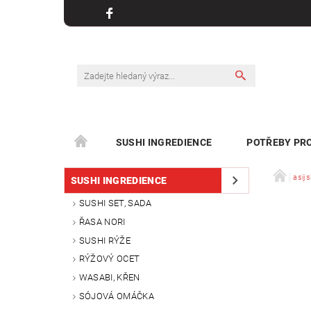
SUSHI INGREDIENCE
POTŘEBY PRO
KONTAKT
asijs
SUSHI INGREDIENCE
SUSHI SET, SADA
ŘASA NORI
SUSHI RÝŽE
RÝŽOVÝ OCET
WASABI, KŘEN
SÓJOVÁ OMÁČKA