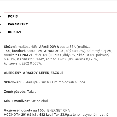
POPIS
PARAMETRY
DISKUZE
Složení:
maltóza 48%,
ARAŠÍDOVÁ
pasta 35% (maltóza
15%,
fazolová
pasta 12%,
ARAŠÍDY
3%, bílý cukr 3%), palmový olej 2%,
mouka z
LEPKAVÉ
RÝŽE 6% (
LEPEK
), jáhly 3%, bilý cukr 5%, palmový
olej 1%, stabilizátor E1442, sorbitol E420 0,8%, aroma 0,195%,
konzervant E202 0,005%.
ALERGENY
:
ARAŠÍDY
,
LEPEK
,
FAZOLE
.
Skladování:
Skladujte v suchu a mimo dosah slunce.
Země původu:
Taiwan.
Min. Trvanlivost:
viz na obal
Výživové hodnoty na 100g:
ENERGETICKÁ
HODNOTA
2016,6
kJ
/
482
kcal
, Tuk
23,9g
, z toho nasycené mastné