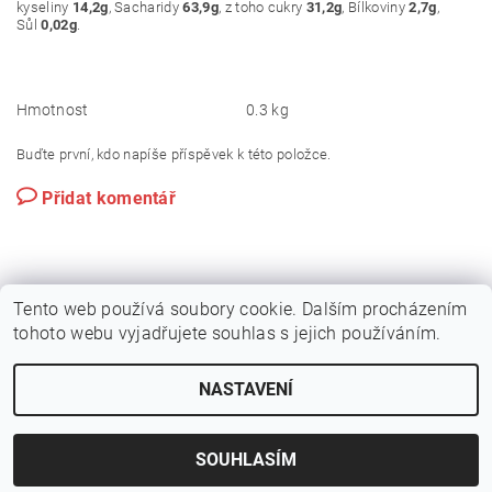
kyseliny
14,2g
, Sacharidy
63,9g
, z toho cukry
31,2g
, Bílkoviny
2,7g
,
Sůl
0,02g
.
Hmotnost
0.3 kg
Buďte první, kdo napíše příspěvek k této položce.
Přidat komentář
Tento web používá soubory cookie. Dalším procházením
tohoto webu vyjadřujete souhlas s jejich používáním.
NASTAVENÍ
2026 © Kvalitní suroviny na sushi - sushiraj.cz, všechna práva vyhrazena
Vytvořil Shoptet
SOUHLASÍM