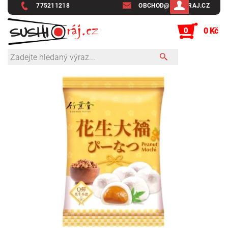
775211218
OBCHOD@SUSHIRAJ.CZ
0
0 Kč