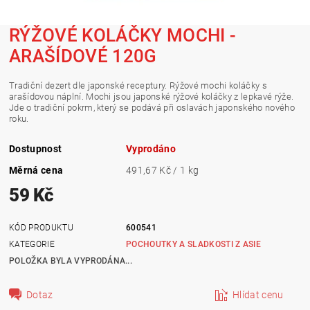
RÝŽOVÉ KOLÁČKY MOCHI -
ARAŠÍDOVÉ 120G
Tradiční dezert dle japonské receptury.
Rýžové mochi koláčky s
arašídovou náplní. Mochi jsou japonské rýžové koláčky z lepkavé rýže.
Jde o tradiční pokrm, který se podává při oslavách japonského nového
roku.
Dostupnost
Vyprodáno
Měrná cena
491,67 Kč / 1 kg
59 Kč
KÓD PRODUKTU
600541
KATEGORIE
POCHOUTKY A SLADKOSTI Z ASIE
POLOŽKA BYLA VYPRODÁNA...
Dotaz
Hlídat cenu