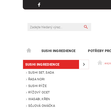
SUSHI INGREDIENCE
POTŘEBY PRO
KONTAKT
asijs
SUSHI INGREDIENCE
SUSHI SET, SADA
ŘASA NORI
SUSHI RÝŽE
RÝŽOVÝ OCET
WASABI, KŘEN
SÓJOVÁ OMÁČKA