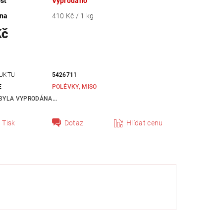
st
Vyprodáno
ena
410 Kč / 1 kg
Kč
UKTU
5426711
E
POLÉVKY, MISO
BYLA VYPRODÁNA...
Tisk
Dotaz
Hlídat cenu