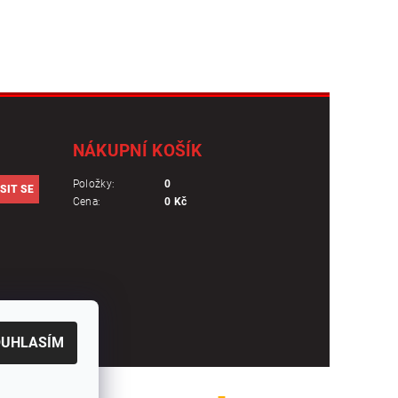
NÁKUPNÍ KOŠÍK
Položky:
0
Cena:
0 Kč
OUHLASÍM