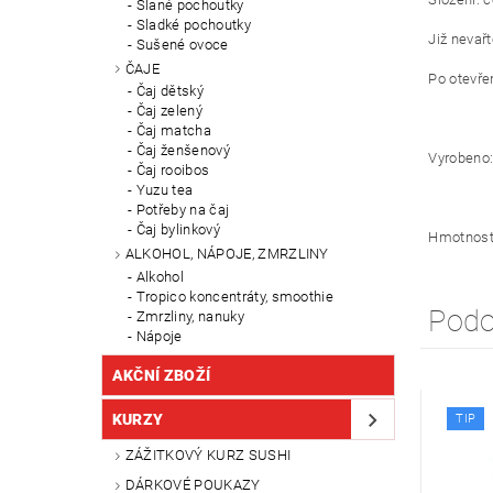
Slané pochoutky
Sladké pochoutky
Již nevařt
Sušené ovoce
ČAJE
Po otevře
Čaj dětský
Čaj zelený
Čaj matcha
Čaj ženšenový
Vyrobeno
Čaj rooibos
Yuzu tea
Potřeby na čaj
Čaj bylinkový
Hmotnost
ALKOHOL, NÁPOJE, ZMRZLINY
Alkohol
Tropico koncentráty, smoothie
Podo
Zmrzliny, nanuky
Nápoje
AKČNÍ ZBOŽÍ
KURZY
TIP
ZÁŽITKOVÝ KURZ SUSHI
DÁRKOVÉ POUKAZY