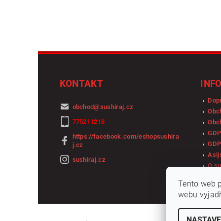
KONTAKT
INF
Dopr
obchod
@
sushiraj.cz
Obc
775211218
Obch
GDP
https://facebook.com/eshopsushira
GDP
j.cz
Asij
sushiraj.cz
O su
Tento web p
webu vyjadř
NASTAVE