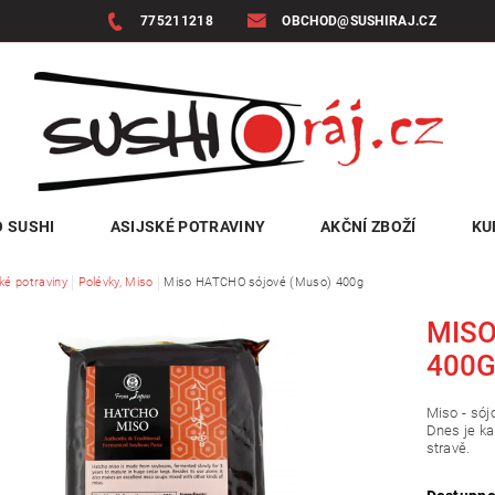
775211218
OBCHOD@SUSHIRAJ.CZ
 SUSHI
ASIJSKÉ POTRAVINY
AKČNÍ ZBOŽÍ
KU
ké potraviny
Polévky, Miso
Miso HATCHO sójové (Muso) 400g
MISO
400
Miso - sój
Dnes je k
stravě.