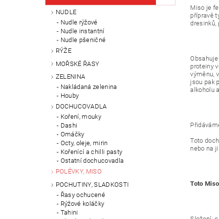
Miso je f
NUDLE
přípravě 
Nudle rýžové
dresinků
Nudle instantní
Nudle pšeničné
RÝŽE
Obsahuje 
MOŘSKÉ ŘASY
proteiny 
výměnu, v
ZELENINA
jsou pak 
Nakládaná zelenina
alkoholu 
Houby
DOCHUCOVADLA
Koření, mouky
Přidáváme
Dashi
Omáčky
Toto doch
Octy, oleje, mirin
nebo na j
Kořenící a chilli pasty
Ostatní dochucovadla
POLÉVKY, MISO
Toto Miso
POCHUTINY, SLADKOSTI
Řasy ochucené
Rýžové koláčky
Tahini
Složení: 