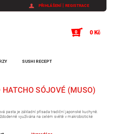
|
PŘIHLÁŠENÍ
REGISTRACE
0 Kč
0
RZY
SUSHI RECEPT
 HATCHO SÓJOVÉ (MUSO)
G
ová pasta je základní přísada tradiční japonské kuchyně.
aždodenně využívána na celém světě v makrobiotické