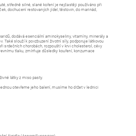
, středně silné, slané koření je nejčastěji používáno při
ek, dochucení restovaných jídel, těstovin, do marinád,
haridů, dodává esenciální aminokyseliny, vitamíny, minerály a
. Také slouží k povzbuzení životní síly, podporuje látkovou
i srdečních chorobách, rozpouští v krvi cholesterol, cévy
krevnímu tlaku, zmírňuje důsledky kouření, konzumace
živné látky z miso pasty.
ednou otevřeme jeho balení, musíme ho držet v lednici
ční činidlo (Aspergillusoryzae).