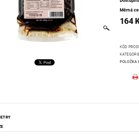
Dostupno
Měrná c
164 
KÓD PROD
KATEGORI
POLOŽKA 
METRY
ZE