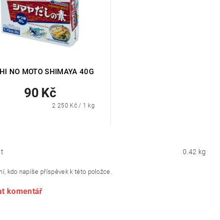
HI NO MOTO SHIMAYA 40G
90 Kč
2 250 Kč / 1 kg
t
0.42 kg
í, kdo napíše příspěvek k této položce.
at komentář