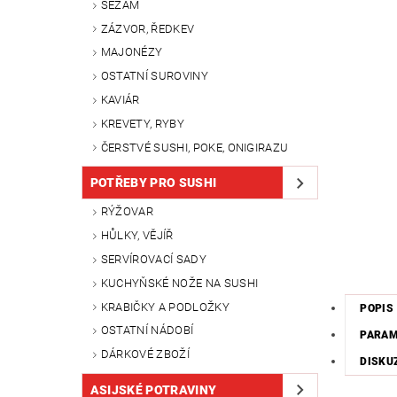
SEZAM
ZÁZVOR, ŘEDKEV
MAJONÉZY
OSTATNÍ SUROVINY
KAVIÁR
KREVETY, RYBY
ČERSTVÉ SUSHI, POKE, ONIGIRAZU
POTŘEBY PRO SUSHI
RÝŽOVAR
HŮLKY, VĚJÍŘ
SERVÍROVACÍ SADY
KUCHYŇSKÉ NOŽE NA SUSHI
KRABIČKY A PODLOŽKY
POPIS
OSTATNÍ NÁDOBÍ
PARA
DÁRKOVÉ ZBOŽÍ
DISKU
ASIJSKÉ POTRAVINY