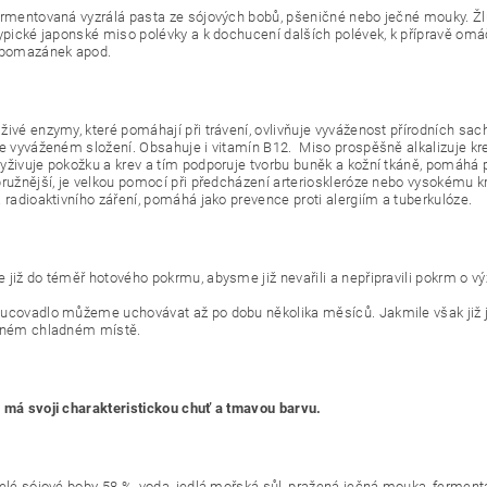
ermentovaná vyzrálá pasta ze sójových bobů, pšeničné nebo ječné mouky. Žluté
typické japonské miso polévky a k dochucení dalších polévek, k přípravě omáč
, pomazánek apod.
živé enzymy, které pomáhají při trávení, ovlivňuje vyváženost přírodních sac
ve vyváženém složení. Obsahuje i vitamín B12. Miso prospěšně alkalizuje krev
yživuje pokožku a krev a tím podporuje tvorbu buněk a kožní tkáně, pomáhá př
pružnější, je velkou pomocí při předcházení arterioskleróze nebo vysokému 
a radioaktivního záření, pomáhá jako prevence proti alergiím a tuberkulóze.
 již do téměř hotového pokrmu, abysme již nevařili a nepřipravili pokrm o vý
ucovadlo můžeme uchovávat až po dobu několika měsíců. Jakmile však již j
iném chladném místě.
 má svoji charakteristickou chuť a tmavou barvu.
celé sójové boby 58 %, voda, jedlá mořská sůl, pražená ječná mouka, fermenta