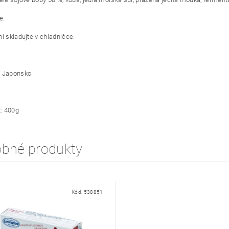
e.
ní skladujte v chladničce.
: Japonsko
: 400g
bné produkty
Kód:
538851