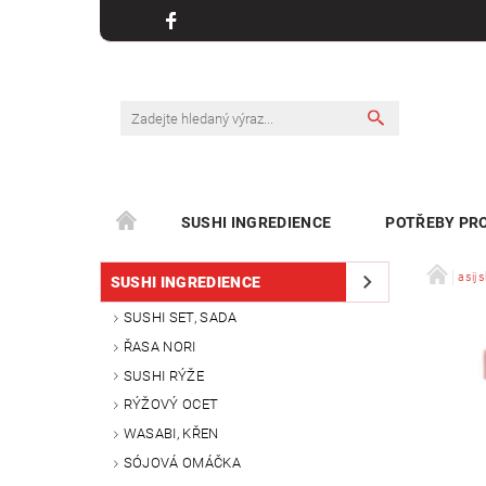
SUSHI INGREDIENCE
POTŘEBY PRO
KONTAKT
asijs
SUSHI INGREDIENCE
SUSHI SET, SADA
ŘASA NORI
SUSHI RÝŽE
RÝŽOVÝ OCET
WASABI, KŘEN
SÓJOVÁ OMÁČKA