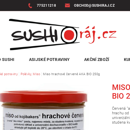
775211218
OBCHOD@SUSHIRAJ.CZ
 SUSHI
ASIJSKÉ POTRAVINY
AKČNÍ ZBOŽÍ
KU
ké potraviny
Polévky, Miso
Miso hrachové červené AKA BIO 250g
MISO
BIO 
Červená "a
hrachu od 
univerzáln
studena k