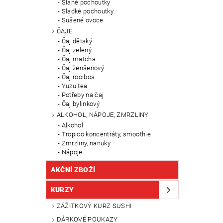
Slané pochoutky
Sladké pochoutky
Sušené ovoce
ČAJE
Čaj dětský
Čaj zelený
Čaj matcha
Čaj ženšenový
Čaj rooibos
Yuzu tea
Potřeby na čaj
Čaj bylinkový
ALKOHOL, NÁPOJE, ZMRZLINY
Alkohol
Tropico koncentráty, smoothie
Zmrzliny, nanuky
Nápoje
AKČNÍ ZBOŽÍ
KURZY
ZÁŽITKOVÝ KURZ SUSHI
DÁRKOVÉ POUKAZY