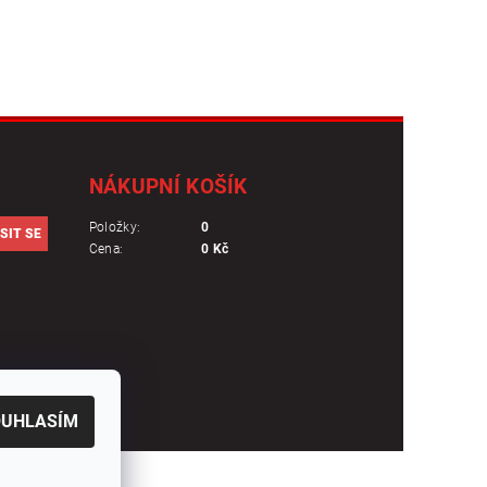
NÁKUPNÍ KOŠÍK
Položky:
0
Cena:
0 Kč
OUHLASÍM