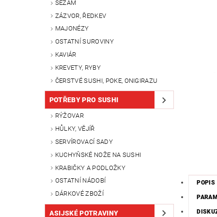
SEZAM
ZÁZVOR, ŘEDKEV
MAJONÉZY
OSTATNÍ SUROVINY
KAVIÁR
KREVETY, RYBY
ČERSTVÉ SUSHI, POKE, ONIGIRAZU
POTŘEBY PRO SUSHI
RÝŽOVAR
HŮLKY, VĚJÍŘ
SERVÍROVACÍ SADY
KUCHYŇSKÉ NOŽE NA SUSHI
KRABIČKY A PODLOŽKY
OSTATNÍ NÁDOBÍ
POPIS
DÁRKOVÉ ZBOŽÍ
PARA
DISKU
ASIJSKÉ POTRAVINY