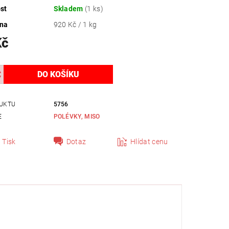
st
Skladem
(1 ks)
ena
920 Kč / 1 kg
Kč
UKTU
5756
E
POLÉVKY, MISO
Tisk
Dotaz
Hlídat cenu