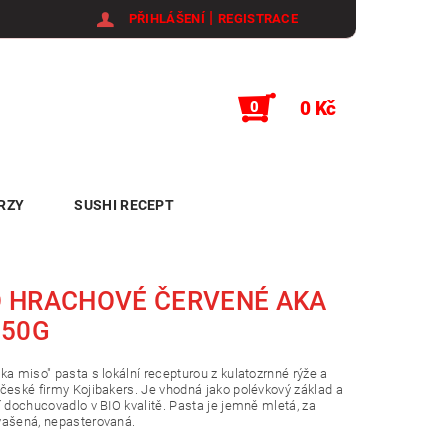
|
PŘIHLÁŠENÍ
REGISTRACE
0 Kč
0
RZY
SUSHI RECEPT
 HRACHOVÉ ČERVENÉ AKA
250G
ka miso" pasta s lokální recepturou z kulatozrnné rýže a
české firmy Kojibakers. Je vhodná jako polévkový základ a
í dochucovadlo v BIO kvalitě. Pasta je jemně mletá, za
vašená, nepasterovaná.