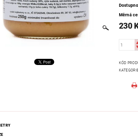
Dostupno
Měrná c
230 
KÓD PROD
KATEGORI
METRY
ZE