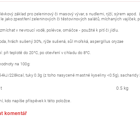
olévkový
základ pro zeleninový či masový vývar, s nudlemi, rýží, sýrem apod
ále jako zpestření zeleninových či těstovinových salátů, míchaných vajíček,
ozmíchat v nevroucí vodě, polévce, omáčce - použité k pití či jídlu.
voda, hrách sušený 30%, rýže sušená, sůl mořská, aspergillus oryzae
: při teplotě do 20°C, po otevření v chladu do 8°C.
hodnoty na 100g:
54kJ/228kcal, tuky 0.3g (z toho nasycené mastné kyseliny <0.5g), sacharidy 31
t
0.5 kg
í, kdo napíše příspěvek k této položce.
at komentář