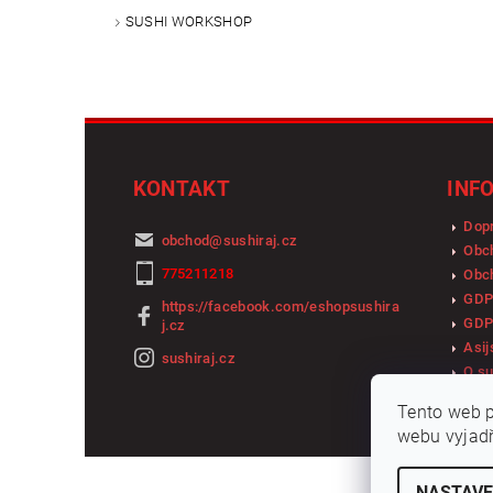
SUSHI WORKSHOP
KONTAKT
INF
Dopr
obchod
@
sushiraj.cz
Obc
775211218
Obch
GDP
https://facebook.com/eshopsushira
GDP
j.cz
Asij
sushiraj.cz
O su
Tento web p
webu vyjadř
NASTAVE