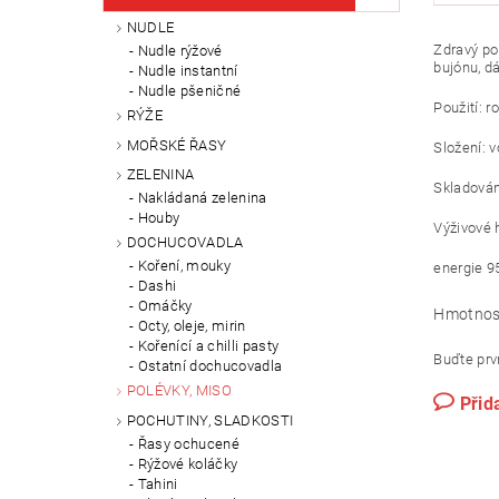
NUDLE
Zdravý p
Nudle rýžové
bujónu, d
Nudle instantní
Nudle pšeničné
Použití: r
RÝŽE
MOŘSKÉ ŘASY
Složení: 
ZELENINA
Skladování
Nakládaná zelenina
Houby
Výživové 
DOCHUCOVADLA
Koření, mouky
energie
9
Dashi
Omáčky
Hmotnos
Octy, oleje, mirin
Kořenící a chilli pasty
Buďte prvn
Ostatní dochucovadla
POLÉVKY, MISO
Přid
POCHUTINY, SLADKOSTI
Řasy ochucené
Rýžové koláčky
Tahini