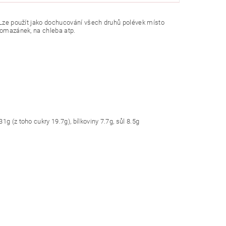
. Lze použít jako dochucování všech druhů polévek místo
 pomazánek, na chleba atp.
g (z toho cukry 19.7g), bílkoviny 7.7g, sůl 8.5g