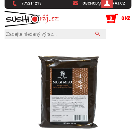
775211218
OBCHOD@SUSHIRAJ.CZ
0
0 Kč