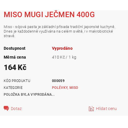
MISO MUGI JEČMEN 400G
Miso - sójová pasta je základní přísada tradiční japonské kuchyně.
Dnes je každodenně využívána na celém světě, i v makrobiotické
stravě.
Dostupnost
Vyprodáno
Měrná cena
410 Kč / 1 kg
164 Kč
KÓD PRODUKTU
000059
KATEGORIE
POLÉVKY, MISO
POLOŽKA BYLA VYPRODÁNA...
Dotaz
Hlídat cenu