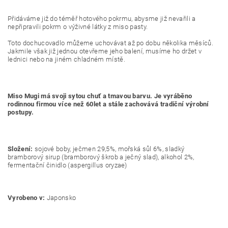
Přidáváme již do téměř hotového pokrmu, abysme již nevařili a
nepřipravili pokrm o výživné látky z miso pasty.
Toto dochucovadlo můžeme uchovávat až po dobu několika měsíců.
Jakmile však již jednou otevřeme jeho balení, musíme ho držet v
lednici nebo na jiném chladném místě.
Miso Mugi má svoji sytou chuť a tmavou barvu. Je vyráběno
rodinnou firmou více než 60let a stále zachovává tradiční výrobní
postupy.
Složení:
sojové boby, ječmen 29,5%, mořská sůl 6%, sladký
bramborový sirup (bramborový škrob a ječný slad), alkohol 2%,
fermentační činidlo (aspergillus oryzae)
Vyrobeno v:
Japonsko