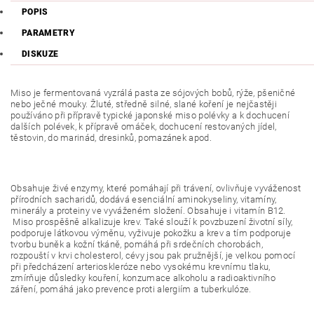
POPIS
PARAMETRY
DISKUZE
Miso je fermentovaná vyzrálá pasta ze sójových bobů, rýže, pšeničné
nebo ječné mouky. Žluté, středně silné, slané koření je nejčastěji
používáno při přípravě typické japonské miso polévky a k dochucení
dalších polévek, k přípravě omáček, dochucení restovaných jídel,
těstovin, do marinád, dresinků, pomazánek apod.
Obsahuje živé enzymy, které pomáhají při trávení, ovlivňuje vyváženost
přírodních sacharidů, dodává esenciální aminokyseliny, vitamíny,
minerály a proteiny ve vyváženém složení. Obsahuje i vitamín B12.
Miso prospěšně alkalizuje krev. Také slouží k povzbuzení životní síly,
podporuje látkovou výměnu, vyživuje pokožku a krev a tím podporuje
tvorbu buněk a kožní tkáně, pomáhá při srdečních chorobách,
rozpouští v krvi cholesterol, cévy jsou pak pružnější, je velkou pomocí
při předcházení arterioskleróze nebo vysokému krevnímu tlaku,
zmírňuje důsledky kouření, konzumace alkoholu a radioaktivního
záření, pomáhá jako prevence proti alergiím a tuberkulóze.