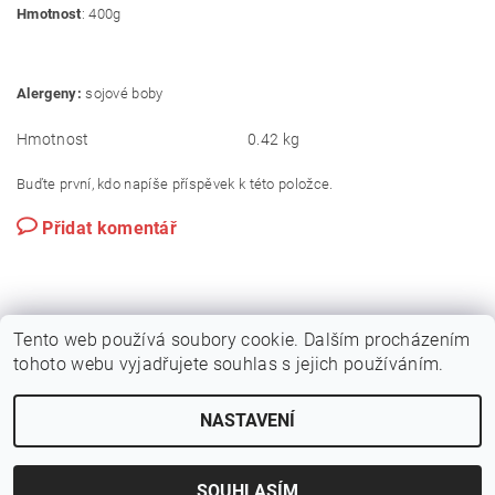
Hmotnost
: 400g
Alergeny:
sojové boby
Hmotnost
0.42 kg
Buďte první, kdo napíše příspěvek k této položce.
Přidat komentář
Tento web používá soubory cookie. Dalším procházením
tohoto webu vyjadřujete souhlas s jejich používáním.
NASTAVENÍ
2026 © Kvalitní suroviny na sushi - sushiraj.cz, všechna práva vyhrazena
Vytvořil Shoptet
SOUHLASÍM