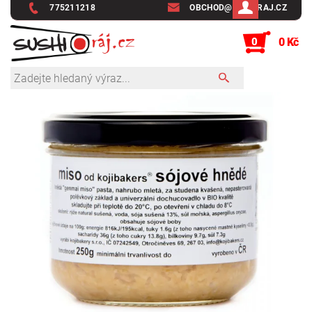
775211218
OBCHOD@SUSHIRAJ.CZ
0
0 Kč