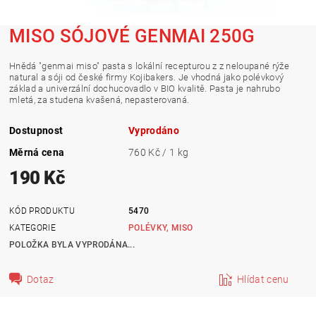
MISO SÓJOVÉ GENMAI 250G
Hnědá "genmai miso" pasta s lokální recepturou z z neloupané rýže
natural a sóji od české firmy Kojibakers. Je vhodná jako polévkový
základ a univerzální dochucovadlo v BIO kvalitě. Pasta je nahrubo
mletá, za studena kvašená, nepasterovaná.
Dostupnost
Vyprodáno
Měrná cena
760 Kč / 1 kg
190 Kč
KÓD PRODUKTU
5470
KATEGORIE
POLÉVKY, MISO
POLOŽKA BYLA VYPRODÁNA...
Dotaz
Hlídat cenu