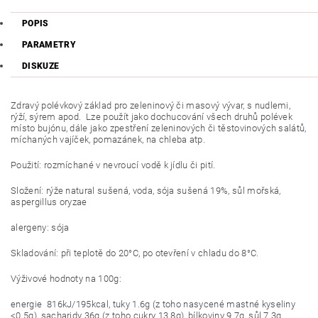
POPIS
PARAMETRY
DISKUZE
Zdravý polévkový
základ pro zeleninový či masový vývar, s nudlemi,
rýží, sýrem apod. Lze použít jako dochucování všech druhů polévek
místo bujónu, dále jako zpestření zeleninových či těstovinových salátů,
míchaných vajíček, pomazánek, na chleba atp.
Použití: rozmíchané v nevroucí vodě k jídlu či pití.
Složení: rýže natural sušená, voda, sója sušená 19%, sůl mořská,
aspergillus oryzae
alergeny: sója
Skladování: při teplotě do 20°C, po otevření v chladu do 8°C.
Výživové hodnoty na 100g:
energie
816kJ/195kcal, tuky 1.6g (z toho nasycené mastné kyseliny
<0.5g), sacharidy 36g (z toho cukry 13.8g), bílkoviny 9.7g, sůl 7.3g