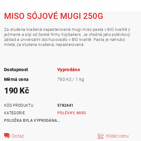
MISO SÓJOVÉ MUGI 250G
Za studena kvašená nepasterovaná mugi miso pasta v BIO kvalitě z
ječmene a sóji od české firmy Kojibakers. Je vhodná jako polévkový
základ a univerzální dochucovadlo v BIO kvalitě. Pasta je nahrubo
mletá, za studena kvašená, nepasterovaná.
Dostupnost
Vyprodáno
Měrná cena
760 Kč / 1 kg
190 Kč
KÓD PRODUKTU
5782441
KATEGORIE
POLÉVKY, MISO
POLOŽKA BYLA VYPRODÁNA...
Dotaz
Hlídat cenu