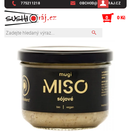
775211218
OBCHOD@SUSHIRAJ.CZ
0
0 Kč