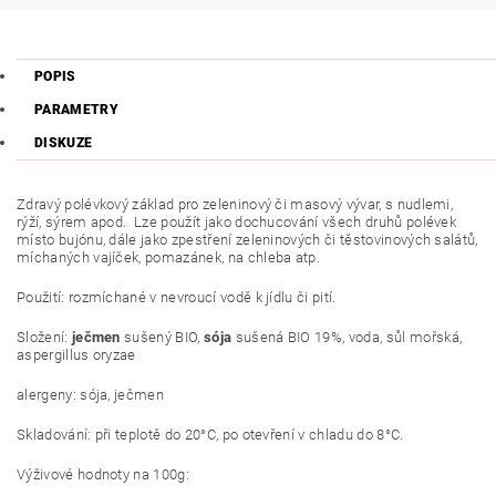
POPIS
PARAMETRY
DISKUZE
Zdravý polévkový
základ pro zeleninový či masový vývar, s nudlemi,
rýží, sýrem apod. Lze použít jako dochucování všech druhů polévek
místo bujónu, dále jako zpestření zeleninových či těstovinových salátů,
míchaných vajíček, pomazánek, na chleba atp.
Použití: rozmíchané v nevroucí vodě k jídlu či pití.
Složení:
ječmen
sušený BIO,
sója
sušená BIO 19%, voda, sůl mořská,
aspergillus oryzae
alergeny: sója, ječmen
Skladování: při teplotě do 20°C, po otevření v chladu do 8°C.
Výživové hodnoty na 100g: