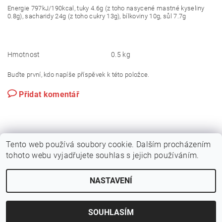
Energie 797kJ/190kcal, tuky 4.6g (z toho nasycené mastné kyseliny
0.8g), sacharidy 24g (z toho cukry 13g), bílkoviny 10g, sůl 7.7g
Hmotnost
0.5 kg
Buďte první, kdo napíše příspěvek k této položce.
Přidat komentář
Tento web používá soubory cookie. Dalším procházením
tohoto webu vyjadřujete souhlas s jejich používáním.
NASTAVENÍ
2026 © Kvalitní suroviny na sushi - sushiraj.cz, všechna práva vyhrazena
Vytvořil Shoptet
SOUHLASÍM