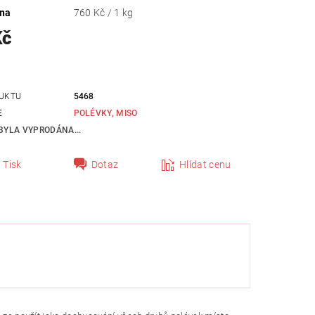
ena
760 Kč / 1 kg
Kč
UKTU
5468
E
POLÉVKY, MISO
BYLA VYPRODÁNA...
Tisk
Dotaz
Hlídat cenu