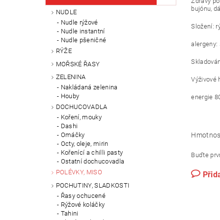
Zdravý p
bujónu, d
NUDLE
Nudle rýžové
Složení: 
Nudle instantní
Nudle pšeničné
alergeny:
RÝŽE
Skladování
MOŘSKÉ ŘASY
ZELENINA
Výživové 
Nakládaná zelenina
Houby
energie 80
DOCHUCOVADLA
Koření, mouky
Dashi
Omáčky
Hmotnos
Octy, oleje, mirin
Kořenící a chilli pasty
Buďte prvn
Ostatní dochucovadla
POLÉVKY, MISO
Přid
POCHUTINY, SLADKOSTI
Řasy ochucené
Rýžové koláčky
Tahini