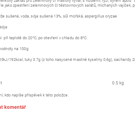
olévkový
základ pro zeleninový či masový vývar, s nudlemi, rýží, sýrem apod
ále jako zpestření zeleninových či těstovinových salátů, míchaných vajíček,
rýže sušená, voda, sója sušená 13%, sůl mořská, aspergillus oryzae
 sója
: při teplotě do 20°C, po otevření v chladu do 8°C.
hodnoty na 100g:
5kJ/192kcal, tuky 3.7g (z toho nasycené mastné kyseliny 0.6g), sacharidy 28g
t
0.5 kg
í, kdo napíše příspěvek k této položce.
at komentář