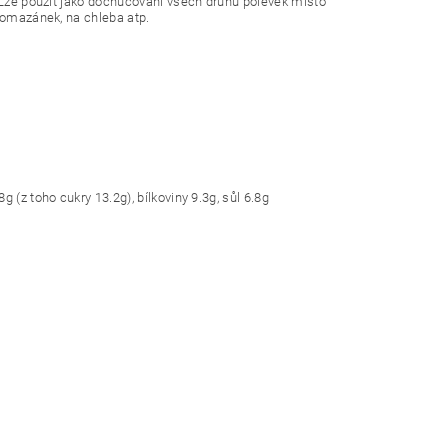
. Lze použít jako dochucování všech druhů polévek místo
 pomazánek, na chleba atp.
 (z toho cukry 13.2g), bílkoviny 9.3g, sůl 6.8g