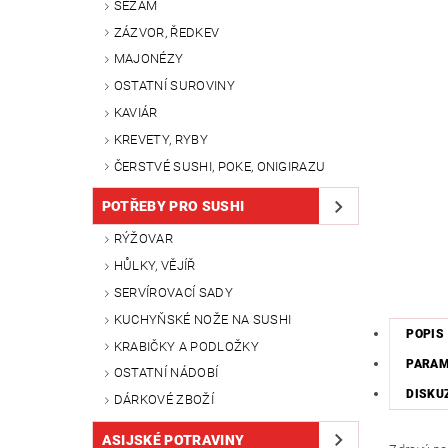
SEZAM
ZÁZVOR, ŘEDKEV
MAJONÉZY
OSTATNÍ SUROVINY
KAVIÁR
KREVETY, RYBY
ČERSTVÉ SUSHI, POKE, ONIGIRAZU
POTŘEBY PRO SUSHI
RÝŽOVAR
HŮLKY, VĚJÍŘ
SERVÍROVACÍ SADY
KUCHYŇSKÉ NOŽE NA SUSHI
POPIS
KRABIČKY A PODLOŽKY
PARA
OSTATNÍ NÁDOBÍ
DISKU
DÁRKOVÉ ZBOŽÍ
ASIJSKÉ POTRAVINY