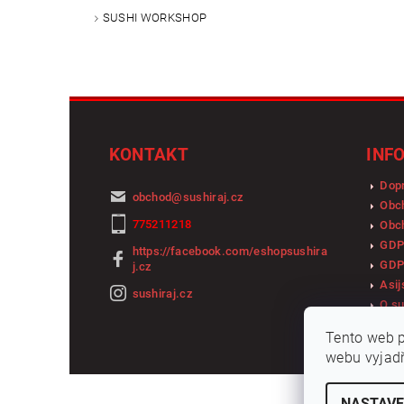
SUSHI WORKSHOP
KONTAKT
INF
Dopr
obchod
@
sushiraj.cz
Obc
775211218
Obch
GDP
https://facebook.com/eshopsushira
GDP
j.cz
Asij
sushiraj.cz
O su
Tento web p
webu vyjadř
NASTAVE