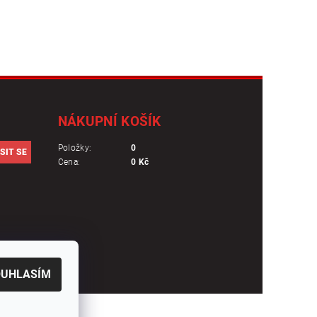
NÁKUPNÍ KOŠÍK
Položky:
0
Cena:
0 Kč
OUHLASÍM