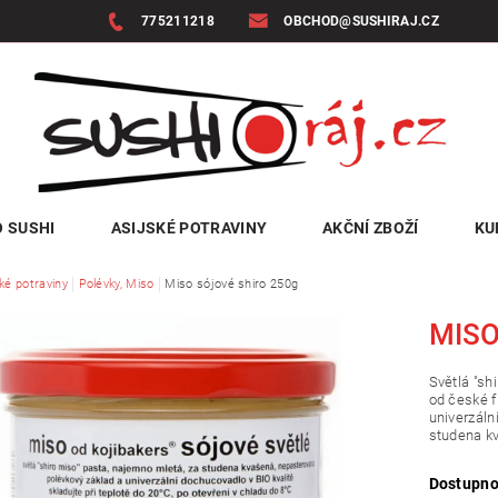
775211218
OBCHOD@SUSHIRAJ.CZ
 SUSHI
ASIJSKÉ POTRAVINY
AKČNÍ ZBOŽÍ
KU
ké potraviny
Polévky, Miso
Miso sójové shiro 250g
MISO
Světlá "sh
od české f
univerzáln
studena k
Dostupno