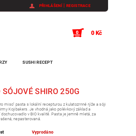
|
PŘIHLÁŠENÍ
REGISTRACE
0 Kč
0
RZY
SUSHI RECEPT
 SÓJOVÉ SHIRO 250G
iro miso" pasta s lokální recepturou z kulatozrnné rýže a sóji
irmy Kojibakers. Je vhodná jako polévkový základ a
í dochucovadlo v BIO kvalitě. Pasta je jemně mletá, za
vašená, nepasterovaná.
st
Vyprodáno