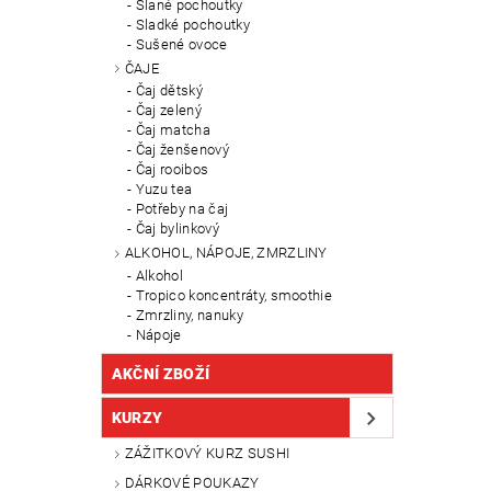
Slané pochoutky
Sladké pochoutky
Sušené ovoce
ČAJE
Čaj dětský
Čaj zelený
Čaj matcha
Čaj ženšenový
Čaj rooibos
Yuzu tea
Potřeby na čaj
Čaj bylinkový
ALKOHOL, NÁPOJE, ZMRZLINY
Alkohol
Tropico koncentráty, smoothie
Zmrzliny, nanuky
Nápoje
AKČNÍ ZBOŽÍ
KURZY
ZÁŽITKOVÝ KURZ SUSHI
DÁRKOVÉ POUKAZY