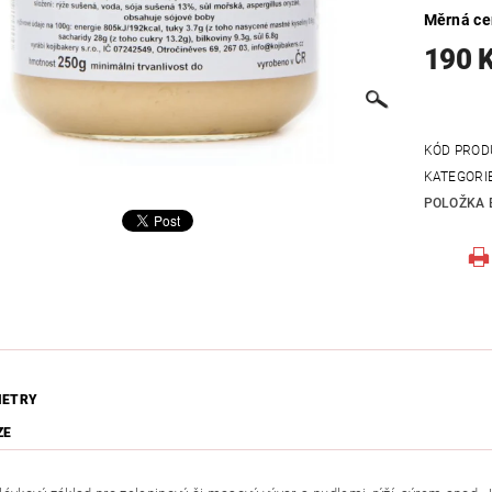
Měrná c
190 
KÓD PROD
KATEGORI
POLOŽKA 
METRY
ZE