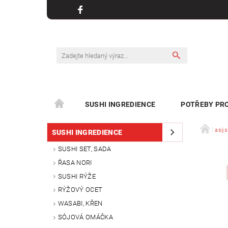
SUSHI INGREDIENCE
POTŘEBY PRO
KONTAKT
asijs
SUSHI INGREDIENCE
SUSHI SET, SADA
ŘASA NORI
SUSHI RÝŽE
RÝŽOVÝ OCET
WASABI, KŘEN
SÓJOVÁ OMÁČKA