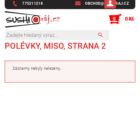
775211218
OBCHOD@SUSHIRAJ.CZ
0
0 Kč
POLÉVKY, MISO
, STRANA 2
Záznamy nebyly nalezeny...