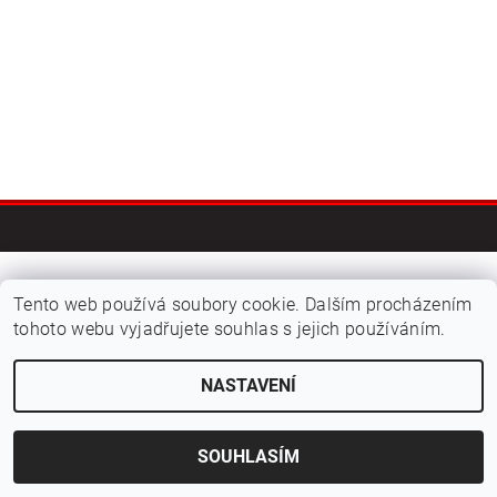
2026 © Kvalitní suroviny na sushi - sushiraj.cz, všechna práva vyhrazena
Tento web používá soubory cookie. Dalším procházením
tohoto webu vyjadřujete souhlas s jejich používáním.
Vytvořil Shoptet
NASTAVENÍ
SOUHLASÍM