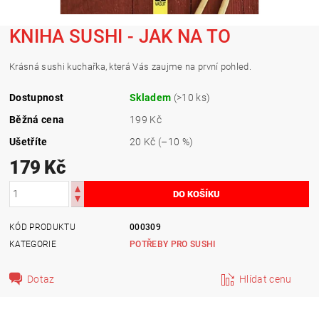
KNIHA SUSHI - JAK NA TO
Krásná sushi kuchařka, která Vás zaujme na první pohled.
Dostupnost
Skladem
(>10 ks)
Běžná cena
199 Kč
Ušetříte
20 Kč
(–10 %)
179 Kč
KÓD PRODUKTU
000309
KATEGORIE
POTŘEBY PRO SUSHI
Dotaz
Hlídat cenu