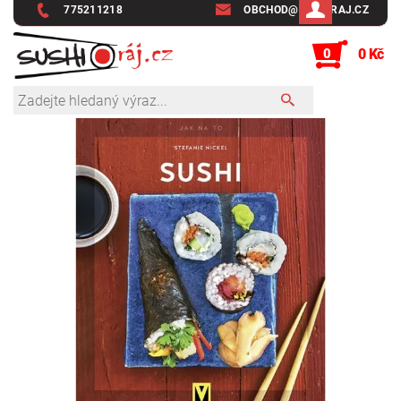
775211218
OBCHOD@SUSHIRAJ.CZ
0
0 Kč