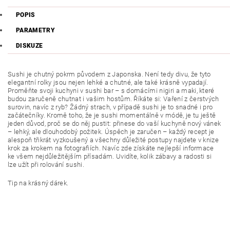
POPIS
PARAMETRY
DISKUZE
Sushi je chutný pokrm původem z Japonska. Není tedy divu, že tyto
elegantní rolky jsou nejen lehké a chutné, ale také krásně vypadají.
Proměňte svoji kuchyni v sushi bar – s domácími nigiri a maki, které
budou zaručeně chutnat i vašim hostům. Říkáte si: Vaření z čerstvých
surovin, navíc z ryb? Žádný strach, v případě sushi je to snadné i pro
začátečníky. Kromě toho, že je sushi momentálně v módě, je tu ještě
jeden důvod, proč se do něj pustit: přinese do vaší kuchyně nový vánek
– lehký, ale dlouhodobý požitek. Úspěch je zaručen – každý recept je
alespoň třikrát vyzkoušený a všechny důležité postupy najdete v knize
krok za krokem na fotografiích. Navíc zde získáte nejlepší informace
ke všem nejdůležitějším přísadám. Uvidíte, kolik zábavy a radosti si
lze užít při rolování sushi.
Tip na krásný dárek.