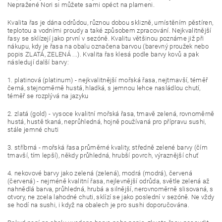
Nepražené Nori si můžete sami opéct na plameni.
Kvalita řas je dána odrůdou, různou dobou sklizně, umístěním pěstíren,
teplotou a vodními proudy a také způsobem zpracování. Nejkvalitnější
řasy se sklízejí jako první v sezóně. Kvalitu většinou poznáme již při
nákupu, kdy je řasa na obalu označena barvou (barevný proužek nebo
popis ZLATÁ, ZELENÁ ...). Kvalita řas klesá podle barvy kovů a pak
následují další barvy:
1. platinová (platinum) - nejkvalitnější mořská řasa, nejtmavší, téměř
černá, stejnoměrně hustá, hladká, s jemnou lehce nasládlou chutí,
téměř se rozplývá na jazyku
2. zlatá (gold) - vysoce kvalitní mořská řasa, tmavě zelená, rovnoměrně
hustá, hustě tkaná, neprůhledná, hojně používaná pro přípravu sushi,
stále jemné chuti
3. stříbrná - mořská řasa průměrné kvality, středně zelené barvy (čím
tmavší, tím lepší), někdy průhledná, hrubší povrch, výraznější chuť
4. nekovové barvy jako zelená (zelená), modrá (modrá), červená
(červená) - nejméně kvalitní řasa, nejlevnější odrůda, světle zelená až
nahnědlá barva, průhledná, hrubá a silnější, nerovnoměrně slisovaná, s
otvory, ne zcela lahodné chuti, sklízí se jako poslední v sezóně. Ne vždy
se hodí na sushi, i když na obalech je pro sushi doporučována.