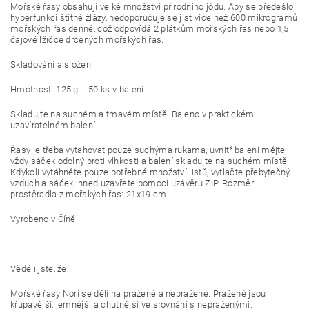
Mořské řasy obsahují velké množství přírodního jódu. Aby se předešlo
hyperfunkci štítné žlázy, nedoporučuje se jíst více než 600 mikrogramů
mořských řas denně, což odpovídá 2 plátkům mořských řas nebo 1,5
čajové lžičce drcených mořských řas.
Skladování a složení
Hmotnost: 125 g. - 50 ks v balení
Skladujte na suchém a tmavém místě. Baleno v praktickém
uzavíratelném balení.
Řasy je třeba vytahovat pouze suchýma rukama, uvnitř balení mějte
vždy sáček odolný proti vlhkosti a balení skladujte na suchém místě.
Kdykoli vytáhněte pouze potřebné množství listů, vytlačte přebytečný
vzduch a sáček ihned uzavřete pomocí uzávěru ZIP. Rozměr
prostěradla z mořských řas: 21x19 cm.
Vyrobeno v Číně
Věděli jste, že:
Mořské řasy Nori se dělí na pražené a nepražené. Pražené jsou
křupavější, jemnější a chutnější ve srovnání s nepraženými.