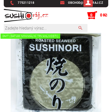
775211218
OBCHOD@SUSHIRAJ.CZ
0
0 Kč
DMT (DATUM MINIMÁLNÍ TRVANLIVOSTI)