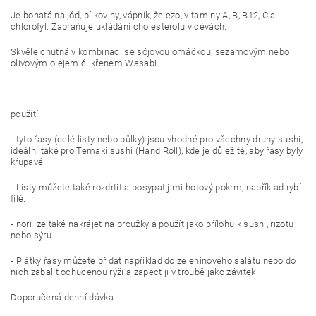
Je bohatá na jód, bílkoviny, vápník, železo, vitaminy A, B, B12, C a
chlorofyl. Zabraňuje ukládání cholesterolu v cévách.
Skvěle chutná v kombinaci se sójovou omáčkou, sezamovým nebo
olivovým olejem či křenem Wasabi.
použítí
- tyto řasy (celé listy nebo půlky) jsou vhodné pro všechny druhy sushi,
ideální také pro Temaki sushi (Hand Roll), kde je důležité, aby řasy byly
křupavé.
- Listy můžete také rozdrtit a posypat jimi hotový pokrm, například rybí
filé.
- nori lze také nakrájet na proužky a použít jako přílohu k sushi, rizotu
nebo sýru.
- Plátky řasy můžete přidat například do zeleninového salátu nebo do
nich zabalit ochucenou rýži a zapéct ji v troubě jako závitek.
Doporučená denní dávka