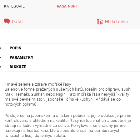
KATEGORIE
ŘASA NORI
Dotaz
Hlídat cenu
POPIS
PARAMETRY
DISKUZE
Tmavě zelené a zdravé mořské řasy
Baleno ve formě pražených sušených listů. Ideální pro přípravu sushi
Maki, Temaki, Gunkan nebo Nigiri. Tato mořská řasa nejvyšší kvality
má své pevné místo v japonské i čínské kuchyni. Přidává se do
hotových pokrmů.
Pěstuje se na japonském a čínském pobřeží a její produkce je přísně
kontrolována s ohledem na kvalitu. Řasy rostou v sítích a pěstitelé je
sbírají na lodích výhradně za odlivu. Po vylovení se chaluhy jemně
nasekají na hustou kaši, kterou pěstitelé suší na bambusových
rohožích a lisují do tenkých plátů.