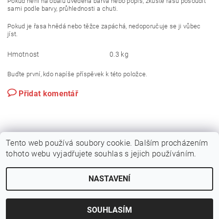
Pokud není na obalu uvedena barva nebo popis, zkuste řasu posoudit
sami podle barvy, průhlednosti a chuti.
Pokud je řasa hnědá nebo těžce zapáchá, nedoporučuje se ji vůbec
jíst.
Hmotnost
0.3 kg
Buďte první, kdo napíše příspěvek k této položce.
Přidat komentář
Tento web používá soubory cookie. Dalším procházením
tohoto webu vyjadřujete souhlas s jejich používáním.
NASTAVENÍ
2026 © Kvalitní suroviny na sushi - sushiraj.cz, všechna práva vyhrazena
Vytvořil Shoptet
SOUHLASÍM