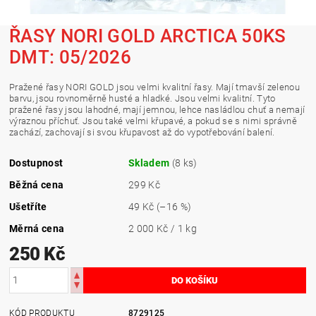
ŘASY NORI GOLD ARCTICA 50KS
DMT: 05/2026
Pražené řasy NORI GOLD jsou velmi kvalitní řasy. Mají tmavší zelenou
barvu, jsou rovnoměrně husté a hladké. Jsou velmi kvalitní. Tyto
pražené řasy jsou lahodné, mají jemnou, lehce nasládlou chuť a nemají
výraznou příchuť. Jsou také velmi křupavé, a pokud se s nimi správně
zachází, zachovají si svou křupavost až do vypotřebování balení.
Dostupnost
Skladem
(8 ks)
Běžná cena
299 Kč
Ušetříte
49 Kč
(–16 %)
Měrná cena
2 000 Kč / 1 kg
250 Kč
KÓD PRODUKTU
8729125