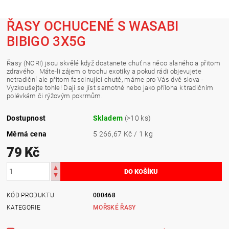
ŘASY OCHUCENÉ S WASABI
BIBIGO 3X5G
Řasy (NORI) jsou skvělé když dostanete chuť na něco slaného a přitom
zdravého. Máte-li zájem o trochu exotiky a pokud rádi objevujete
netradiční ale přitom fascinující chutě, máme pro Vás dvě slova -
Vyzkoušejte tohle! Dají se jíst samotné nebo jako příloha k tradičním
polévkám či rýžovým pokrmům.
Dostupnost
Skladem
(>10 ks)
Měrná cena
5 266,67 Kč / 1 kg
79 Kč
KÓD PRODUKTU
000468
KATEGORIE
MOŘSKÉ ŘASY