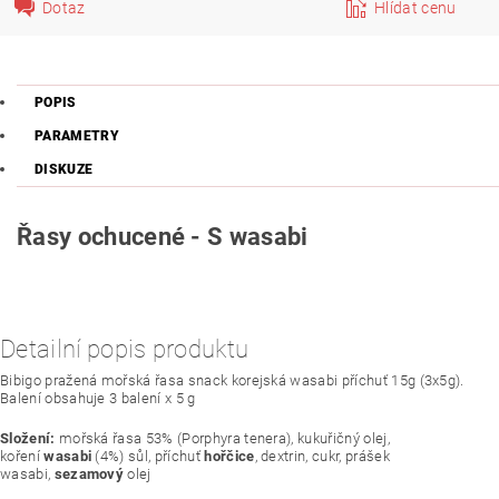
Dotaz
Hlídat cenu
POPIS
PARAMETRY
DISKUZE
Řasy ochucené - S wasabi
Detailní popis produktu
Bibigo pražená mořská řasa snack korejská wasabi příchuť 15g (3x5g).
Balení obsahuje 3 balení x 5 g
Složení:
mořská řasa 53% (Porphyra tenera), kukuřičný olej,
koření
wasabi
(4%) sůl, příchuť
hořčice
, dextrin, cukr, prášek
wasabi,
sezamový
olej