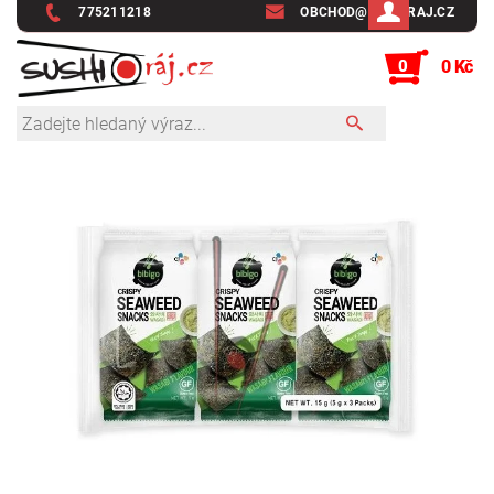
775211218
OBCHOD@SUSHIRAJ.CZ
0
0 Kč