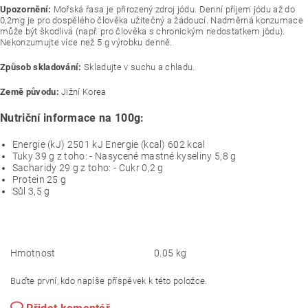
Upozornění:
Mořská řasa je přirozený zdroj jódu. Denní příjem jódu až do
0,2mg je pro dospělého člověka užitečný a žádoucí. Nadměrná konzumace
může být škodlivá (např. pro člověka s chronickým nedostatkem jódu).
Nekonzumujte více než 5 g výrobku denně.
Způsob skladování:
Skladujte v suchu a chladu.
Země původu:
Jižní Korea
Nutriční informace na 100g:
Energie (kJ) 2501 kJ Energie (kcal) 602 kcal
Tuky 39 g z toho: - Nasycené mastné kyseliny 5,8 g
Sacharidy 29 g z toho: - Cukr 0,2 g
Protein 25 g
Sůl 3,5 g
Hmotnost
0.05 kg
Buďte první, kdo napíše příspěvek k této položce.