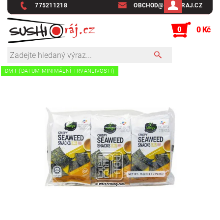
775211218
OBCHOD@SUSHIRAJ.CZ
0
0 Kč
DMT (DATUM MINIMÁLNÍ TRVANLIVOSTI)