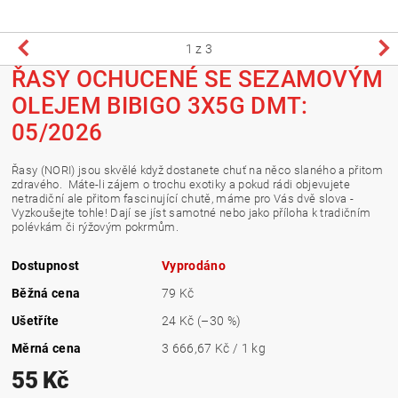
1
z 3
ŘASY OCHUCENÉ SE SEZAMOVÝM
OLEJEM BIBIGO 3X5G DMT:
05/2026
Řasy (NORI) jsou skvělé když dostanete chuť na něco slaného a přitom
zdravého. Máte-li zájem o trochu exotiky a pokud rádi objevujete
netradiční ale přitom fascinující chutě, máme pro Vás dvě slova -
Vyzkoušejte tohle! Dají se jíst samotné nebo jako příloha k tradičním
polévkám či rýžovým pokrmům.
Dostupnost
Vyprodáno
Běžná cena
79 Kč
Ušetříte
24 Kč
(–30 %)
Měrná cena
3 666,67 Kč / 1 kg
55 Kč