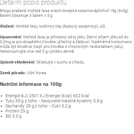
Detailní popis produktu
Bibigo pražená mořská řasa snack korejská sezamovápříchuť 15g (3x5g).
Balení obsahuje 3 balení x 5 g
Složení:
Mořské řasy, rostlinný olej (řepkový, sezamový), sůl.
Upozornění:
Mořská řasa je přirozený zdroj jódu. Denní příjem jódu až do
0,2mg je pro dospělého člověka užitečný a žádoucí. Nadměrná konzumace
může být škodlivá (např. pro člověka s chronickým nedostatkem jódu).
Nekonzumujte více než 5 g výrobku denně.
Způsob skladování:
Skladujte v suchu a chladu.
Země původu:
Jižní Korea
Nutriční informace na 100g:
Energie (kJ) 2501 kJ Energie (kcal) 602 kcal
Tuky 39 g z toho: - Nasycené mastné kyseliny 5,8 g
Sacharidy 29 g z toho: - Cukr 0,2 g
Protein 25 g
Sůl 3,5 g