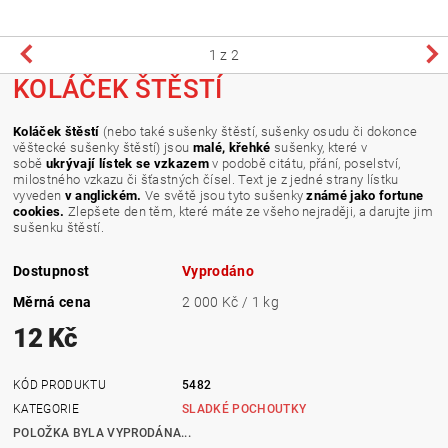
1
z 2
KOLÁČEK ŠTĚSTÍ
Koláček štěstí
(nebo také sušenky štěstí, sušenky osudu či dokonce
věštecké sušenky štěstí) jsou
malé, křehké
sušenky, které v
sobě
ukrývají lístek se vzkazem
v podobě citátu, přání, poselství,
milostného vzkazu či šťastných čísel. Text je z jedné strany lístku
vyveden
v anglickém
.
Ve světě jsou tyto sušenky
známé jako fortune
cookies.
Zlepšete den těm, které máte ze všeho nejraději, a darujte jim
sušenku štěstí.
Dostupnost
Vyprodáno
Měrná cena
2 000 Kč / 1 kg
12 Kč
KÓD PRODUKTU
5482
KATEGORIE
SLADKÉ POCHOUTKY
POLOŽKA BYLA VYPRODÁNA...