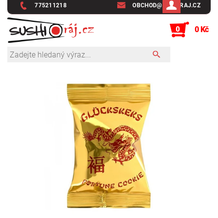
775211218
OBCHOD@SUSHIRAJ.CZ
0
0 Kč