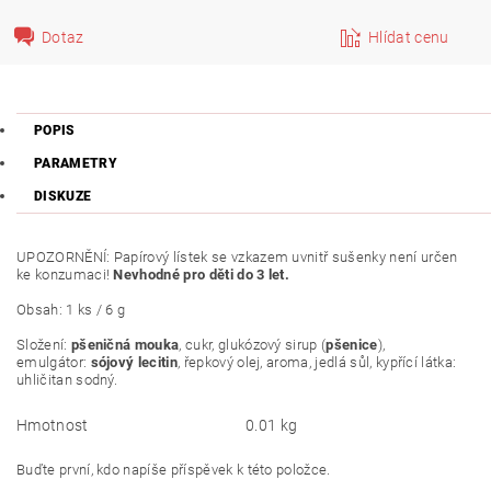
Dotaz
Hlídat cenu
POPIS
PARAMETRY
DISKUZE
UPOZORNĚNÍ: Papírový lístek se vzkazem uvnitř sušenky není určen
ke konzumaci!
Nevhodné pro děti do 3 let.
Obsah: 1 ks / 6 g
Složení:
pšeničná mouka
, cukr, glukózový sirup (
pšenice
),
emulgátor:
sójový lecitin
, řepkový olej, aroma, jedlá sůl, kypřící látka:
uhličitan sodný.
Hmotnost
0.01 kg
Buďte první, kdo napíše příspěvek k této položce.