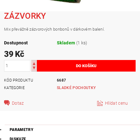
ZÁZVORKY
Mix převážně zázvorových bonbonů v dárkovém balení.
Dostupnost
Skladem
(1 ks)
39 Kč
KÓD PRODUKTU
6687
KATEGORIE
SLADKÉ POCHOUTKY
Dotaz
Hlídat cenu
PARAMETRY
DISKUZE