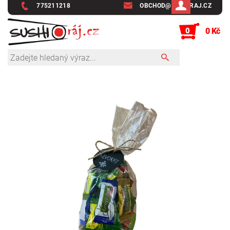
775211218
OBCHOD@SUSHIRAJ.CZ
0
0 Kč