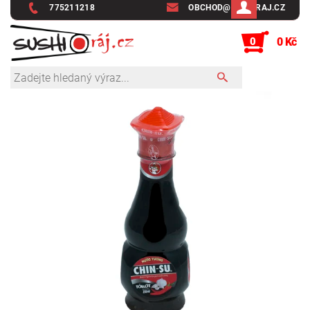
775211218
OBCHOD@SUSHIRAJ.CZ
0
0 Kč