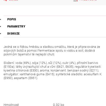
POPIS
PARAMETRY
DISKUZE
Jedná se o řídkou hnědou a sladkou omáčku, která je připravována ze
sójových bobů a pomocí fermentace spolu s vodou a solí, dodává
pokrmům tajemství té nejlepší chuti.
Složení: voda (69%), sója (12%), sůl (12%), cukr (4%), přírodní barvivo
(E150a); látky zvýrazňující chuť a vůni (E621, E635), regulátor kyselosti:
kyselina citronová (E330), aroma; konzervant: benzoan sodný (E211);
emulgátor: xanthanová guma (E415); syntetické sladidlo: acesulfam K
(E950), aspartam (E951).
Hmotnost
0.32 kg