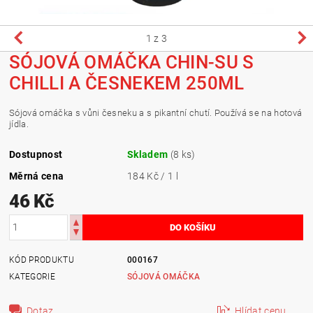
1
z 3
SÓJOVÁ OMÁČKA CHIN-SU S
CHILLI A ČESNEKEM 250ML
Sójová omáčka s vůni česneku a s pikantní chutí. Používá se na hotová
jídla.
Dostupnost
Skladem
(8 ks)
Měrná cena
184 Kč / 1 l
46 Kč
KÓD PRODUKTU
000167
KATEGORIE
SÓJOVÁ OMÁČKA
Dotaz
Hlídat cenu