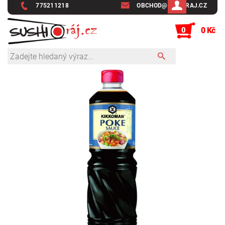
775211218
OBCHOD@SUSHIRAJ.CZ
0
0 Kč