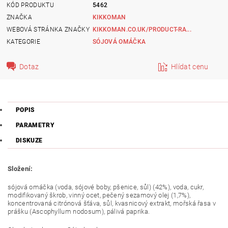
KÓD PRODUKTU
5462
ZNAČKA
KIKKOMAN
WEBOVÁ STRÁNKA ZNAČKY
KIKKOMAN.CO.UK/PRODUCT-RA...
KATEGORIE
SÓJOVÁ OMÁČKA
Dotaz
Hlídat cenu
POPIS
PARAMETRY
DISKUZE
Složení:
sójová omáčka (voda, sójové boby, pšenice, sůl) (42%), voda, cukr,
modifikovaný škrob, vinný ocet, pečený sezamový olej (1,7%),
koncentrovaná citrónová šťáva, sůl, kvasnicový extrakt, mořská řasa v
prášku (Ascophyllum nodosum), pálivá paprika.