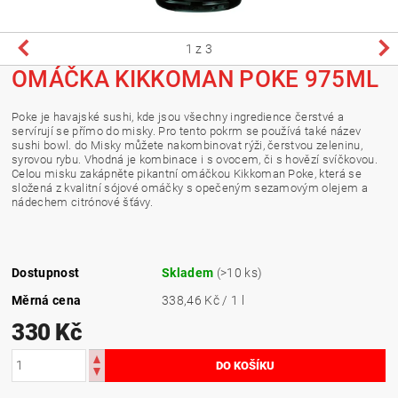
1
z 3
OMÁČKA KIKKOMAN POKE 975ML
Poke je havajské sushi, kde jsou všechny ingredience čerstvé a
servírují se přímo do misky. Pro tento pokrm se používá také název
sushi bowl. do Misky můžete nakombinovat rýži, čerstvou zeleninu,
syrovou rybu. Vhodná je kombinace i s ovocem, či s hovězí svíčkovou.
Celou misku zakápněte pikantní omáčkou Kikkoman Poke, která se
složená z kvalitní sójové omáčky s opečeným sezamovým olejem a
nádechem citrónové šťávy.
Dostupnost
Skladem
(>10 ks)
Měrná cena
338,46 Kč / 1 l
330 Kč