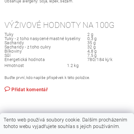
Obsahuje alergeny: Sója, lepek, sezam.
VÝŽIVOVÉ HODNOTY NA 100G
Tuky
2
g
Tuky - z toho nasycené mastné kyseliny
0,3
g
Sacharidy
35
g
Sacharidy - z toho cukry
32
g
Bílkoviny
4,8
g
Sůl
7,5
g
Energetická hodnota
780/184
kj/k
Hmotnost
1.2 kg
Buďte první, kdo napíše příspěvek k této položce.
Přidat komentář
Tento web používá soubory cookie. Dalším procházením
tohoto webu vyjadřujete souhlas s jejich používáním.