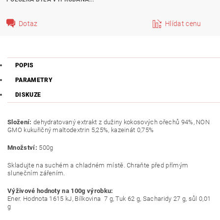
Dotaz
Hlídat cenu
POPIS
PARAMETRY
DISKUZE
Složení:
dehydratovaný extrakt z dužiny kokosových ořechů 94%, NON
GMO kukuřičný maltodextrin 5,25%, kazeinát 0,75%
Množství:
500g
Skladujte na suchém a chladném místě. Chraňte před přímým
slunečním zářením.
Výživové hodnoty na 100g výrobku:
Ener. Hodnota 1615 kJ, Bílkovina 7 g, Tuk 62 g, Sacharidy 27 g, sůl 0,01
g