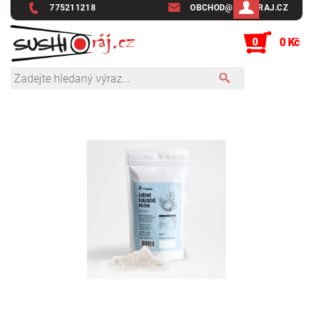
775211218
OBCHOD@SUSHIRAJ.CZ
0
0 Kč