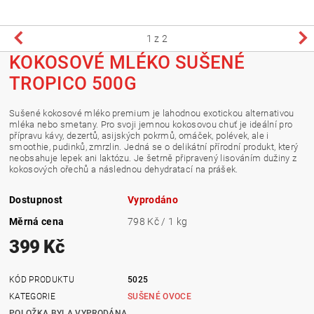
1
z 2
KOKOSOVÉ MLÉKO SUŠENÉ
TROPICO 500G
Sušené kokosové mléko premium je lahodnou exotickou alternativou
mléka nebo smetany. Pro svoji jemnou kokosovou chuť je ideální pro
přípravu kávy, dezertů, asijských pokrmů, omáček, polévek, ale i
smoothie, pudinků, zmrzlin. Jedná se o delikátní přírodní produkt, který
neobsahuje lepek ani laktózu. Je šetrně připravený lisováním dužiny z
kokosových ořechů a následnou dehydratací na prášek.
Dostupnost
Vyprodáno
Měrná cena
798 Kč / 1 kg
399 Kč
KÓD PRODUKTU
5025
KATEGORIE
SUŠENÉ OVOCE
POLOŽKA BYLA VYPRODÁNA...