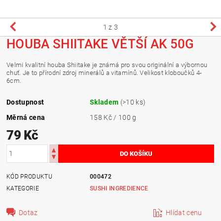
1
z 3
HOUBA SHIITAKE VĚTŠÍ AK 50G
Velmi kvalitní houba Shiitake je známá pro svou originální a výbornou
chuť. Je to přírodní zdroj minerálů a vitamínů. Velikost kloboučků 4-
6cm.
Dostupnost
Skladem
(>10 ks)
Měrná cena
158 Kč / 100 g
79 Kč
KÓD PRODUKTU
000472
KATEGORIE
SUSHI INGREDIENCE
Dotaz
Hlídat cenu