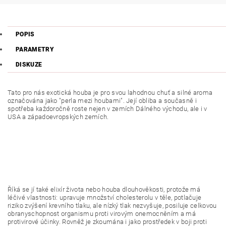
POPIS
PARAMETRY
DISKUZE
Tato pro nás exotická houba je pro svou lahodnou chuť a silné aroma
označována jako "perla mezi houbami". Její obliba a současně i
spotřeba každoročně roste nejen v zemích Dálného východu, ale i v
USA a západoevropských zemích.
Říká se jí také elixír života nebo houba dlouhověkosti, protože má
léčivé vlastnosti: upravuje množství cholesterolu v těle, potlačuje
riziko zvýšení krevního tlaku, ale nízký tlak nezvyšuje, posiluje celkovou
obranyschopnost organismu proti virovým onemocněním a má
protivirové účinky. Rovněž je zkoumána i jako prostředek v boji proti