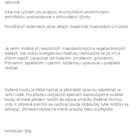
rakovině.
Dále má význam pro podporu imunity.Má imunostimulační,
antiinfekční, protinádorové a antioxidační účinky.
Pomáhá při ekzémech, akné, aftech, hepatitidě, kvasinkách a mykóze.
Je velmi vhodná při redukčních, makrobiotických a vegetariánských
dietách. Má nízkou energetickou hodnotu (netloustne se po ní!) a
přitom nasytí. Upravovat lze dušením, smažením, grilováním,
fritováním, zapékáním i uzením. Můžeme jí upravovat v podstatě
všelijak.
Sušené houby, je třeba nechat je před další úpravou nabobtnat ve
vařící vodě. Pro přípravu asijských specialit doporučujeme sušené
houby shiitake předem naložit do sójové omáčky zředěné trochou
vody. K přípravě pokrmů se využívají pouze kloboučky, tuhé nožičky se
odkrajují. Shiitake krájejte na menší proužky nebo je přepulte.
Hmotnost: 50g