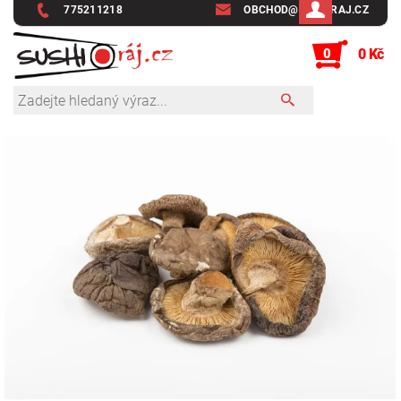
775211218
OBCHOD@SUSHIRAJ.CZ
0
0 Kč