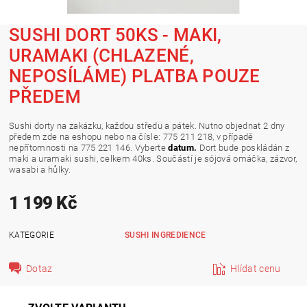
SUSHI DORT 50KS - MAKI,
URAMAKI (CHLAZENÉ,
NEPOSÍLÁME) PLATBA POUZE
PŘEDEM
Sushi dorty na zakázku, každou středu a pátek. Nutno objednat 2 dny
předem zde na eshopu nebo na čísle: 775 211 218, v případě
nepřítomnosti na 775 221 146. Vyberte
datum.
Dort bude poskládán z
maki a uramaki sushi, celkem 40ks. Součástí je sójová omáčka, zázvor,
wasabi a hůlky.
1 199 Kč
KATEGORIE
SUSHI INGREDIENCE
Dotaz
Hlídat cenu