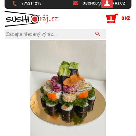
775211218
OBCHOD@SUSHIRAJ.CZ
0
0 Kč