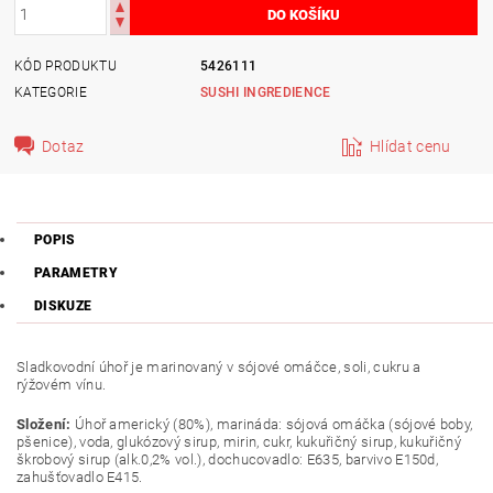
KÓD PRODUKTU
5426111
KATEGORIE
SUSHI INGREDIENCE
Dotaz
Hlídat cenu
POPIS
PARAMETRY
DISKUZE
Sladkovodní úhoř je marinovaný v sójové omáčce, soli, cukru a
rýžovém vínu.
Složení:
Úhoř americký (80%), marináda: sójová omáčka (sójové boby,
pšenice), voda, glukózový sirup, mirin, cukr, kukuřičný sirup, kukuřičný
škrobový sirup (alk.0,2% vol.), dochucovadlo: E635, barvivo E150d,
zahušťovadlo E415.