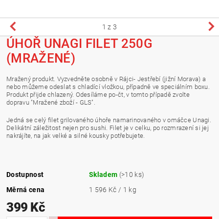
1
z 3
ÚHOŘ UNAGI FILET 250G
(MRAŽENÉ)
Mražený produkt. Vyzvedněte osobně v Rájci- Jestřebí (jižní Morava) a
nebo můžeme odeslat s chladící vložkou, případně ve speciálním boxu.
Produkt přijde chlazený. Odesíláme po-čt, v tomto případě zvolte
dopravu "Mražené zboží - GLS".
Jedná se celý filet grilovaného úhoře namarinovaného v omáčce Unagi.
Delikátní záležitost nejen pro sushi. Filet je v celku, po rozmrazení si jej
nakrájíte, na jak velké a silné kousky potřebujete.
Dostupnost
Skladem
(>10 ks)
Měrná cena
1 596 Kč / 1 kg
399 Kč