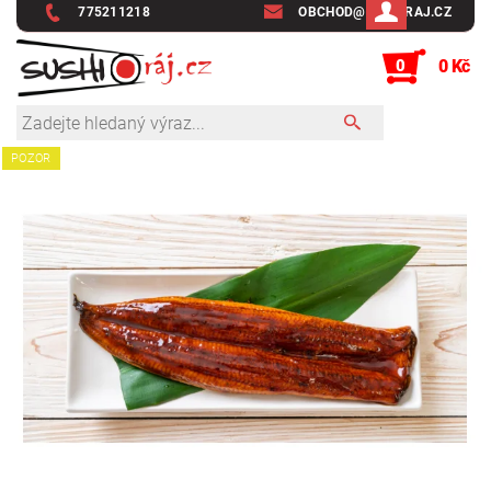
775211218
OBCHOD@SUSHIRAJ.CZ
0
0 Kč
POZOR