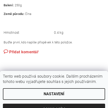
Balení:
250g
Země původu:
Čína
Hmotnost
0.4 kg
Buďte první, kdo napíše příspěvek k této položce.
Přidat komentář
Tento web používá soubory cookie. Dalším procházením
tohoto webu vyjadřujete souhlas s jejich používáním.
NASTAVENÍ
2026 © Kvalitní suroviny na sushi - sushiraj.cz, všechna práva vyhrazena