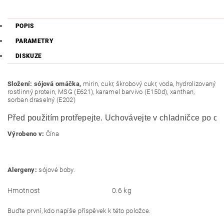
POPIS
PARAMETRY
DISKUZE
Složení: sójová omáčka,
mirin, cukr, škrobový cukr, voda, hydrolizovaný
rostlinný protein, MSG (E621), karamel barvivo (E150d), xanthan,
sorban draselný (E202)
Před použitím protřepejte.
Uchovávejte v chladničce po ote
Výrobeno v:
Čína
Alergeny:
sójové boby.
Hmotnost
0.6 kg
Buďte první, kdo napíše příspěvek k této položce.