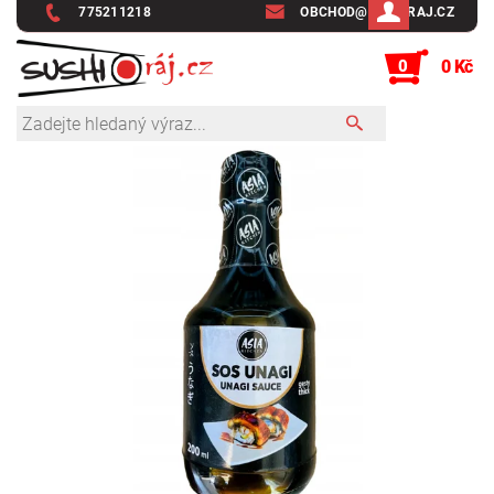
775211218
OBCHOD@SUSHIRAJ.CZ
0
0 Kč