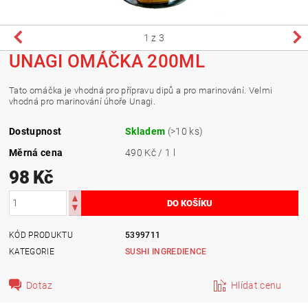
1
z 3
UNAGI OMÁČKA 200ML
Tato omáčka je vhodná pro přípravu dipů a pro marinování. Velmi
vhodná pro marinování úhoře Unagi.
Dostupnost
Skladem
(>10 ks)
Měrná cena
490 Kč / 1 l
98 Kč
KÓD PRODUKTU
5399711
KATEGORIE
SUSHI INGREDIENCE
Dotaz
Hlídat cenu