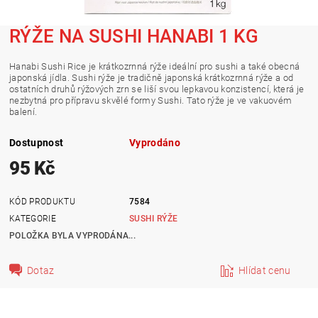
RÝŽE NA SUSHI HANABI 1 KG
Hanabi Sushi Rice je krátkozrnná rýže ideální pro sushi a také obecná
japonská jídla. Sushi rýže je tradičně japonská krátkozrnná rýže a od
ostatních druhů rýžových zrn se liší svou lepkavou konzistencí, která je
nezbytná pro přípravu skvělé formy Sushi. Tato rýže je ve vakuovém
balení.
Dostupnost
Vyprodáno
95 Kč
KÓD PRODUKTU
7584
KATEGORIE
SUSHI RÝŽE
POLOŽKA BYLA VYPRODÁNA...
Dotaz
Hlídat cenu