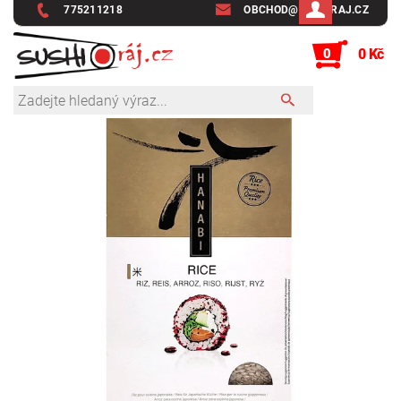
775211218
OBCHOD@SUSHIRAJ.CZ
0
0 Kč