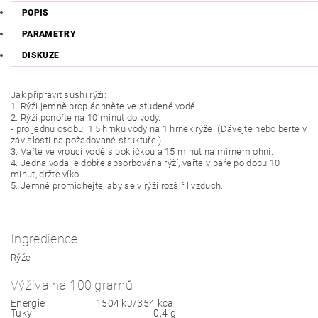
POPIS
PARAMETRY
DISKUZE
Jak připravit sushi rýži:
1. Rýži jemně propláchněte ve studené vodě.
2. Rýži ponořte na 10 minut do vody.
- pro jednu osobu; 1,5 hrnku vody na 1 hrnek rýže. (Dávejte nebo berte v
závislosti na požadované struktuře.)
3. Vařte ve vroucí vodě s pokličkou a 15 minut na mírném ohni.
4. Jedna voda je dobře absorbována rýží, vařte v páře po dobu 10
minut, držte víko.
5. Jemně promíchejte, aby se v rýži rozšířil vzduch.
Ingredience
Rýže
Výživa na 100 gramů
Energie
1504 kJ/354 kcal
Tuky
0,4 g