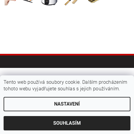
2026 © Kvalitní suroviny na sushi - sushiraj.cz, všechna práva vyhrazena
Tento web používá soubory cookie. Dalším procházením
tohoto webu vyjadřujete souhlas s jejich používáním.
Vytvořil Shoptet
NASTAVENÍ
SOUHLASÍM