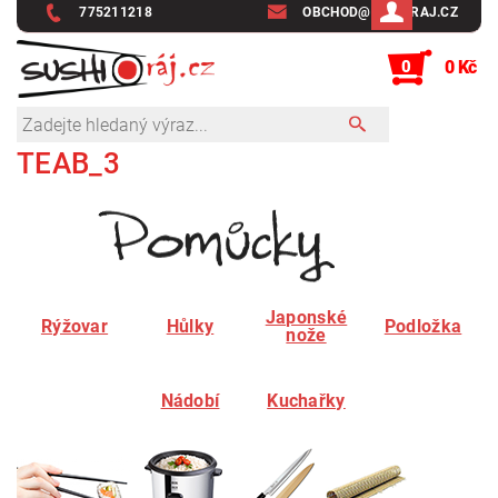
775211218
OBCHOD@SUSHIRAJ.CZ
0
0 Kč
TEAB_3
Japonské
Rýžovar
Hůlky
Podložka
nože
Nádobí
Kuchařky