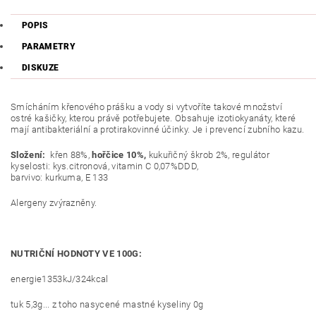
POPIS
PARAMETRY
DISKUZE
Smícháním křenového prášku a vody si vytvoříte takové množství
ostré kašičky, kterou právě potřebujete. Obsahuje izotiokyanáty, které
mají antibakteriální a protirakovinné účinky. Je i prevencí zubního kazu.
Složení:
křen 88%,
hořčice 10%,
kukuřičný škrob 2%, regulátor
kyselosti: kys.citronová, vitamin C 0,07%DDD,
barvivo: kurkuma, E 133
Alergeny zvýrazněny.
NUTRIČNÍ HODNOTY VE 100G:
energie1353kJ/324kcal
tuk 5,3g... z toho nasycené mastné kyseliny 0g