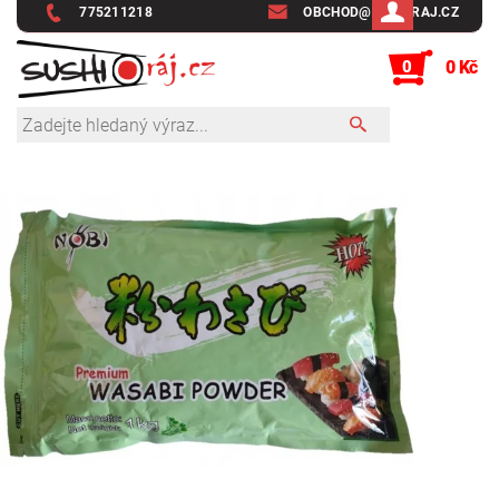
775211218
OBCHOD@SUSHIRAJ.CZ
0
0 Kč