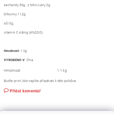
sacharidy 56g...z toho cukry 0g
bílkoviny 11,2g
sůl 0g,
vitamin C 4,8mg (6%DDD)
Hmotnost:
1 kg
VYROBENO V
: Čína
Hmotnost
1.1 kg
Buďte první, kdo napíše příspěvek k této položce.
Přidat komentář