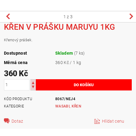
1
z 3
KŘEN V PRÁŠKU MARUYU 1KG
Křenový prášek.
Dostupnost
Skladem
(7 ks)
Měrná cena
360 Kč / 1 kg
360 Kč
KÓD PRODUKTU
8067/NEJ4
KATEGORIE
WASABI, KŘEN
Dotaz
Hlídat cenu