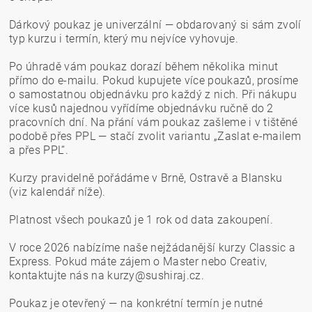
Dárkový poukaz je univerzální — obdarovaný si sám zvolí
typ kurzu i termín, který mu nejvíce vyhovuje.
Po úhradě vám poukaz dorazí během několika minut
přímo do e‑mailu. Pokud kupujete více poukazů, prosíme
o samostatnou objednávku pro každý z nich. Při nákupu
více kusů najednou vyřídíme objednávku ručně do 2
pracovních dní. Na přání vám poukaz zašleme i v tištěné
podobě přes PPL — stačí zvolit variantu „Zaslat e‑mailem
a přes PPL“.
Kurzy pravidelně pořádáme v Brně, Ostravě a Blansku
(viz kalendář níže).
Platnost všech poukazů je 1 rok od data zakoupení.
V roce 2026 nabízíme naše nejžádanější kurzy Classic a
Express. Pokud máte zájem o Master nebo Creativ,
kontaktujte nás na kurzy@sushiraj.cz.
Poukaz je otevřený — na konkrétní termín je nutné