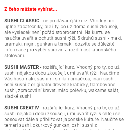
Z čeho můžete vybírat...
SUSHI CLASSIC
- nejprodávanější kurz. Vhodný pro
úplné začátečníky, ale i ty, co už doma sushi zkoušejí,
ale výsledek není pořád stoprocentní. Na kurzu se
naučíte uvařit a ochutit sushi rýži, 5 druhů sushi - maki,
uramaki, nigiri, gunkan a temaki, dozvíte se důležité
informace pro výběr surovin a rozdílnost japonského
stolování.
SUSHI MASTER
- rozšiřující kurz. Vhodný pro ty, co už
sushi nějakou dobu zkoušejí, umí uvařit rýži. Naučíme
Vás hosomaki, sashimi s nikiri omáčkou, inari sushi,
oshi sushi z originální dřevěné krabičky, flambované
sushi, zpracování krevet, miso polévku, wakame salát,
sladké sushi
SUSHI CREATIV
- rozšiřující kurz. Vhodný pro ty, co už
sushi nějakou dobu zkoušejí, umí uvařit rýži s chtějí se
posouvat dále a přibližovat japonské kultuře. Naučíte se
temari sushi, okurkový gunkan, oshi sushi z