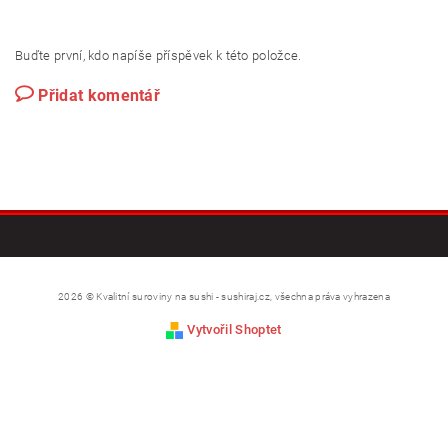
Buďte první, kdo napíše příspěvek k této položce.
Přidat komentář
2026 © Kvalitní suroviny na sushi - sushiraj.cz, všechna práva vyhrazena
Vytvořil Shoptet