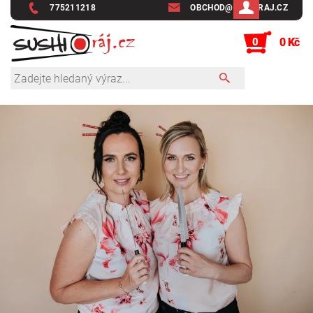
775211218
OBCHOD@SUSHIRAJ.CZ
0
0 Kč