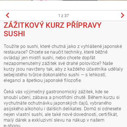
1
z 37
ZÁŽITKOVÝ KURZ PŘÍPRAVY
SUSHI
Toužíte po sushi, které chutná jako z vyhlášené japonské
restaurace? Chcete se naučit techniky, které běžně
ovládají jen mistři sushi, nebo chcete dopřát
nezapomenutelný zážitek své drahé polovičce? Naše
kurzy jsou navrženy tak, aby z každého účastníka udělaly
sebejistého tvůrce dokonalého sushi — s lehkostí,
elegancí a špetkou japonské filozofie.
Čeká vás výjimečný gastronomický zážitek, kde se
snoubí učení, zábava a prvotřídní chutě. Během kurzu si
vychutnáte ochutnávku japonských čajů, vybraného
asijského alkoholu i dalších delikates. Domů si odnesete
nejen vlastní sushi, ale také nové dovednosti, certifikát,
malý dárek a exkluzivní slevu na nákup v našem
e‑shopu.