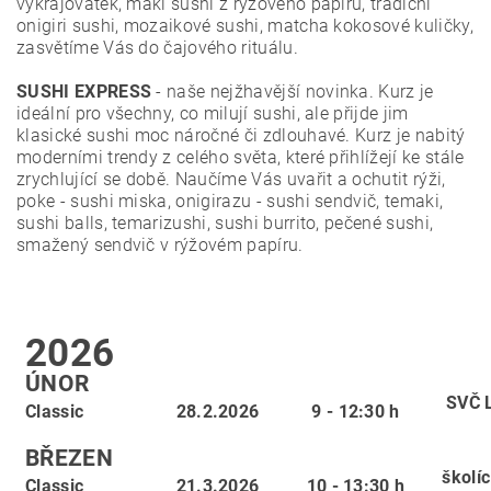
vykrajovátek, maki sushi z rýžového papíru, tradiční
onigiri sushi, mozaikové sushi, matcha kokosové kuličky,
zasvětíme Vás do čajového rituálu.
SUSHI EXPRESS
- naše nejžhavější novinka. Kurz je
ideální pro všechny, co milují sushi, ale přijde jim
klasické sushi moc náročné či zdlouhavé. Kurz je nabitý
moderními trendy z celého světa, které přihlížejí ke stále
zrychlující se době. Naučíme Vás uvařit a ochutit rýži,
poke - sushi miska, onigirazu - sushi sendvič, temaki,
sushi balls, temarizushi, sushi burrito, pečené sushi,
smažený sendvič v rýžovém papíru.
2026
ÚNOR
SVČ 
Classic
28.2.2026
9 - 12:30 h
BŘEZEN
školí
Classic
21.3.2026
10 - 13:30 h