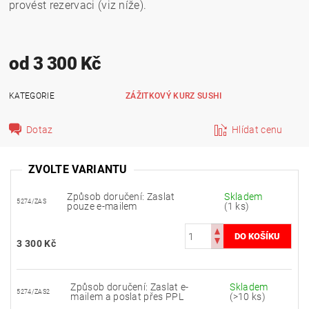
provést rezervaci (viz níže).
od 3 300 Kč
KATEGORIE
ZÁŽITKOVÝ KURZ SUSHI
Dotaz
Hlídat cenu
ZVOLTE VARIANTU
Způsob doručení: Zaslat
Skladem
5274/ZAS
pouze e-mailem
(1 ks)
3 300 Kč
Způsob doručení: Zaslat e-
Skladem
5274/ZAS2
mailem a poslat přes PPL
(>10 ks)